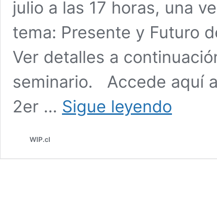
julio a las 17 horas, una 
tema: Presente y Futuro de
Ver detalles a continuación
seminario. Accede aquí a
2do
2er …
Sigue leyendo
SEMINARIO
WIP
2020:
WIP.cl
DENOMINACI
DE
ORIGEN,
PRESENTE
Y
FUTURO