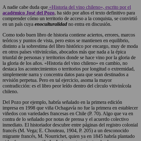
A nadie cabe duda que
«Historia del vino chileno», escrito por el
académico José del Pozo
, ha sido por años el texto definitivo para
comprender cómo un territorio de acceso a la conquista, se convirtió
en un país cuya
enoculturalidad
no entra en discusión.
Como todo buen libro de historia contiene aciertos, errores, marcos
teóricos y puntos de vista, pero estos se mantienen en equilibrio,
distinto a la sobrestima del libro histórico por encargo, muy de moda
en otros países vitivinícolas, abocados más que nada a la épica
triunfal de personas y territorios donde se hace vino por la gloria de
la gloria de los años. «Historia del vino chileno» en cambio, no
destaca los acontecimientos o territorios por longitud o extremidad,
simplemente narra y concentra datos para que sean destinados a
revisión perpetua. Pero en tal ejercicio, asoma la mayor
contradicción: es el libro peor leído dentro del círculo vitivinícola
chileno.
Del Pozo por ejemplo, habría señalado en la primera edición
impresa en 1998 que viña Ochagavía no fue la primera en establecer
viñedos con variedades francesas en Chile (P. 70). Algo que va en
contra de lo señalado por notas de prensa y el acuerdo colectivo
inmediato. El historiador descubre entre páginas del registro colonial
francés (M. Vega; E. Chouteau, 1904, P. 205) a un desconocido
migrante francés, M. Nourrichet, quien ya en 1845 habría plantado