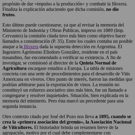
propósito de dar «impulso a la producción» y combatir la filoxera.
Finaliza la explicación aduciendo que dicha comisión,
no dio
frutos
.
Esto último puede cuestionarse, ya que al revisar la memoria del
Ministerio de Industria y Obras Publicas, impreso en 1889 (Imp.
Cervantes) la comisión citada tuvo más bien como objetivo hacer
llamados a consideración (P. 35). Entre los cuales contaba un posible
ataque a la
filoxera
dada la supuesta detección en Argentina. El
Ingeniero Agrónomo Eliodoro González, residente en el país
trasandino, fue encomendado a verificar su existencia. A fin de
investigar, se comisionó al director de la
Quinta Normal de
Agricultura
encargase estudios a Europa. La tabla de misiones
concreta con una serie de procedimientos para el desarrollo de Vitis
Americana en viveros. Otro punto de interés, fueron las medidas que
podrían arbitrarse para la exportación de vinos. La reunión no
constituyó un esfuerzo asociativo sino más bien, fue un llamado a
congregarse y resolver inquietudes. Situación, bien explicada en la
memoria del ministerio. Pero ésta marcó un precedente para una
segunda instancia.
Otro contexto citado por José del Pozo nos lleva
a 1895, cuando se
crea la «primera asociación del gremio», la Asociación Nacional
de Viticultores.
El historiador brinda un resumen breve de la
agrupación, motivo por el cual debe complementarse con