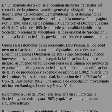
En un apartado del texto, se encuentran discursos transcritos así
como los de la primera asamblea general y subsiguientes ya no
dependientes del gobierno. Lamentablemente, el documento de
Stanford no sigue un orden correlativo en la numeración de páginas.
Por lo tanto, una sugerida página 104, abre con el Decreto que para
el 26 de Octubre de 1895, le concede personalidad jurídica a la
Sociedad Nacional de Viticultores (la idea original de ‘asociación’,
cambia a la de ‘sociedad’) , previa aprobación de estatutos internos.
Gracias a las gestiones de su presidente, Luis Pereira, la Sociedad
tuvo un rol activo en la cámara de diputados, como destaca el
Boletín de Sesiones Ordinarias de 1897 (Imp. Moneda) sumando
intervenciones en aras de perseguir la falsificación de vinos e
incluso, asumiendo un rol de consejería en la cámara por asuntos de
exportación de ésta y otras sociedades. Aportó con la modificación
de la ley de producción y expendio de alcoholes (1902), y sería una
de las obras finales de la sociedad, la creación de la «Chilian Wine
Co.» (El Agricultor, 1902), una agencia de exportación proyectando
oficinas en Santiago, Londres y Nueva York.
Retomando a José del Pozo, este señalaría en su libro que la
Sociedad ya no existía para 1907, y quizá sea motivo para un
siguiente artículo.
En resumen, la industria vitivinícola chilena cumplió el 10 de