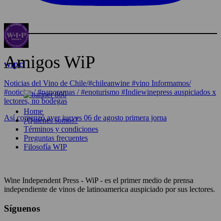
Amigos WiP
wipcl
Noticias del Vino de Chile/#chileanwine #vino Informamos/
#noticias / #panoramas / #enoturismo #Indiewinepress auspiciados x
lectores, no bodegas
Home
Así comenzó ayer jueves 06 de agosto primera jorna
¿Quiénes somos?
Términos y condiciones
Preguntas frecuentes
Filosofía WIP
Wine Independent Press - WiP - es el primer medio de prensa
independiente de vinos de latinoamerica auspiciado por sus lectores.
Síguenos