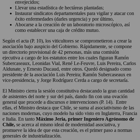
envejecidos;
Llevar una estadística de hectáreas plantadas;
Instaurar sindicatos departamentales para vigilar y atacar con
éxito enfermedades (darles urgencia) y por último,
Abocarse a la creación de un laboratorio microscópico, así
como establecer una caja de crédito mutuo.
Según el acta (P. 10), los viticultores se comprometieron a crear la
asociación bajo auspicio del Gobierno. Rápidamente, se compone
un directorio provisional de 42 personas, más una comisión
ejecutiva a cargo de los estatutos entre los cuales figuran Ramón
Subercaseaux, Leonidas Vial, René Le-Feuvre, Luis Pereira, Carlos
Aldunate, y Ernesto Ducaud, entre otros.
Quedó designado como
presidente de la asociación Luis Pereira; Ramón Subercaseaux en
vice-presidencia, y Jorge Rodríguez Cerda a cargo de secretaría.
El Ministro cierra la sesión constitutiva destacando la gran cantidad
de asistentes del norte y sur del país, dando fin con una ovación
general que procede a discursos e intervenciones (P. 14). Entre
ellas, el Ministro destaca que Chile, se suma al asociativismo de las
naciones modernas, cuyo modelo ha sido visto en Inglaterra, Francia
e Italia. En tanto
Máximo Jeria, primer Ingeniero Agrónomo de
Chile,
se acerca al mismo ideal de modernidad asociativa, y
promueve la idea de que esta creación, es el primer paso a normas
generales de industrialización.