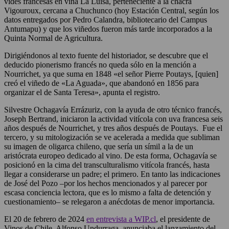
vides francesas en viña La Luisa, perteneciente a la chacra
Vigouroux, cercana a Chuchunco (hoy Estación Central, según los
datos entregados por Pedro Calandra, bibliotecario del Campus
Antumapu) y que los viñedos fueron más tarde incorporados a la
Quinta Normal de Agricultura.
Dirigiéndonos al texto fuente del historiador, se descubre que el
deducido pionerismo francés no queda sólo en la mención a
Nourrichet, ya que suma en 1848 «el señor Pierre Poutays, [quien]
creó el viñedo de «La Aguada», que abandonó en 1856 para
organizar el de Santa Teresa», apunta el registro.
Silvestre Ochagavía Errázuriz, con la ayuda de otro técnico francés,
Joseph Bertrand, iniciaron la actividad vitícola con uva francesa seis
años después de Nourrichet, y tres años después de Poutays. Fue el
tercero, y su mitologización se ve acelerada a medida que subliman
su imagen de oligarca chileno, que sería un símil a la de un
aristócrata europeo dedicado al vino. De esta forma, Ochagavía se
posicionó en la cima del transculturalismo vitícola francés, hasta
llegar a considerarse un padre; el primero. En tanto las indicaciones
de José del Pozo –por los hechos mencionados y al parecer por
escasa conciencia lectora, que es lo mismo a falta de detención y
cuestionamiento– se relegaron a anécdotas de menor importancia.
El 20 de febrero de 2024
en entrevista a WIP.cl
, el presidente de
Vinos de Chile, Alfonso Undurraga, anunciaba el lanzamiento del