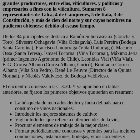
grandes productores, entre ellos, viticultores, y políticos y
empresarios a fines con la viticultura. Sumaron 8
representantes de Talca, 4 de Cauquenes, 5 de Itata, 3 de
Constitución, y más de cien del norte y sur cuyos nombres no
pudieron obtenerse debido al escaso tiempo.
De los 84 principales se destaca a Ramón Subercaseaux (Concha y
Toro), Silvestre Ochagavía (Viña Ochagavía), Luis Pereira (Bodega
Santa Carolina), Francisco Undurraga (Viña Undurraga), Macario
Ossa (Santa Teresa), Ismael Tocornal (Viña Tocornal), Máximo Jeria
(primer Ingeniero Agrónomo de Chile), Leonidas Vial (Viña Vial),
F. G. Correa Albano (Correa Albano, Curicó), Bonifacio Correa
Albano (Viña San Pedro), René Le-Feuvre (Director de la Quinta
Normal), y Nicolás Valdivieso, de Bodega Valdivieso.
El encuentro comienza a las 13:30. Y ya apuntado en tablas
anteriores, se fijaron los primeros objetivos que serían en resumen:
La búsqueda de mercados dentro y fuera del país para el
consumo de vinos nacionales;
Introducir los mejores sistemas de cultivo;
Vigilar todo los que refiere a enfermedades de la vid;
Procurar elementos de trabajo de la mejor clase;
Formar periódicamente concursos y premios para las mejores
conducciones, instalaciones, bodegas, vinos corrientes y