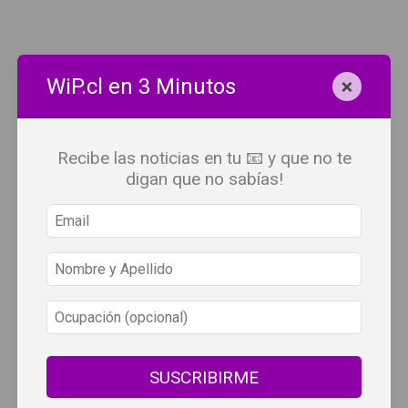
×
WiP.cl en 3 Minutos
Recibe las noticias en tu 📧 y que no te
digan que no sabías!
SUSCRIBIRME