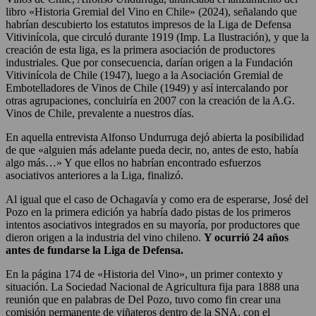
libro «Historia Gremial del Vino en Chile» (2024), señalando que
habrían descubierto los estatutos impresos de la Liga de Defensa
Vitivinícola, que circuló durante 1919 (Imp. La Ilustración), y que la
creación de esta liga, es la primera asociación de productores
industriales. Que por consecuencia, darían origen a la Fundación
Vitivinícola de Chile (1947), luego a la Asociación Gremial de
Embotelladores de Vinos de Chile (1949) y así intercalando por
otras agrupaciones, concluiría en 2007 con la creación de la A.G.
Vinos de Chile, prevalente a nuestros días.
En aquella entrevista Alfonso Undurruga dejó abierta la posibilidad
de que «alguien más adelante pueda decir, no, antes de esto, había
algo más…» Y que ellos no habrían encontrado esfuerzos
asociativos anteriores a la Liga, finalizó.
Al igual que el caso de Ochagavía y como era de esperarse, José del
Pozo en la primera edición ya habría dado pistas de los primeros
intentos asociativos integrados en su mayoría, por productores que
dieron origen a la industria del vino chileno.
Y ocurrió 24 años
antes de fundarse la Liga de Defensa.
En la página 174 de «Historia del Vino», un primer contexto y
situación. La Sociedad Nacional de Agricultura fija para 1888 una
reunión que en palabras de Del Pozo, tuvo como fin crear una
comisión permanente de viñateros dentro de la SNA, con el