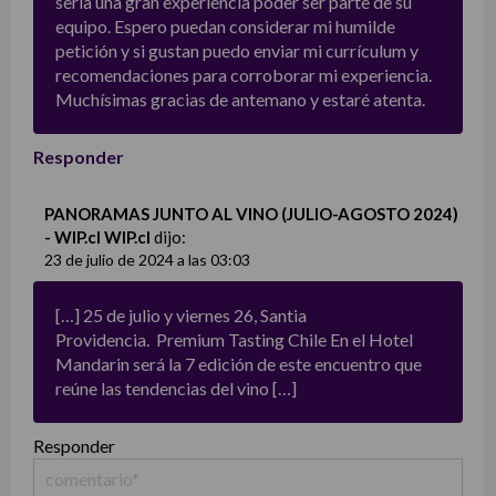
sería una gran experiencia poder ser parte de su
equipo. Espero puedan considerar mi humilde
petición y si gustan puedo enviar mi currículum y
recomendaciones para corroborar mi experiencia.
Muchísimas gracias de antemano y estaré atenta.
Responder
PANORAMAS JUNTO AL VINO (JULIO-AGOSTO 2024)
- WIP.cl WIP.cl
dijo:
23 de julio de 2024 a las 03:03
[…] 25 de julio y viernes 26, Santia
Providencia. Premium Tasting Chile En el Hotel
Mandarin será la 7 edición de este encuentro que
reúne las tendencias del vino […]
Responder