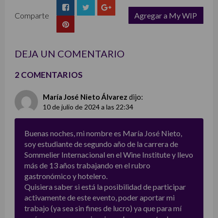
Comparte
Agregar a My WIP
list
DEJA UN COMENTARIO
2 COMENTARIOS
María José Nieto Álvarez
dijo:
10 de julio de 2024 a las 22:34
Buenas noches, mi nombre es María José Nieto,
soy estudiante de segundo año de la carrera de
Sommelier Internacional en el Wine Institute y llevo
más de 13 años trabajando en el rubro
gastronómico y hotelero.
Quisiera saber si está la posibilidad de participar
activamente de este evento, poder aportar mi
trabajo (ya sea sin fines de lucro) ya que para mí