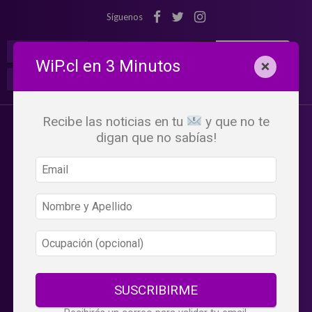
Síguenos
¡Suscribete!
Iniciar Sesión
WiP.cl en 3 Minutos
×
Buscar:
Beneficios
WiP
Recibe las noticias en tu
y que no te
digan que no sabías!
SUSCRIBIRME