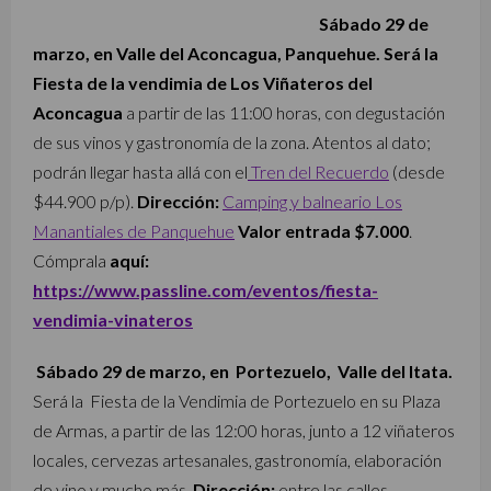
Sábado 29 de
marzo, en Valle del Aconcagua, Panquehue. Será la
Fiesta de la vendimia de Los Viñateros del
Aconcagua
a partir de las 11:00 horas, con degustación
de sus vinos y gastronomía de la zona. Atentos al dato;
podrán llegar hasta allá con el
Tren del Recuerdo
(desde
$44.900 p/p).
Dirección:
Camping y balneario Los
Manantiales de Panquehue
Valor entrada $7.000
.
Cómprala
aquí:
https://www.passline.com/eventos/fiesta-
vendimia-vinateros
Sábado 29 de marzo, en Portezuelo, Valle del Itata.
Será la Fiesta de la Vendimia de Portezuelo en su Plaza
de Armas, a partir de las 12:00 horas, junto a 12 viñateros
locales, cervezas artesanales, gastronomía, elaboración
de vino y mucho más.
Dirección:
entre las calles