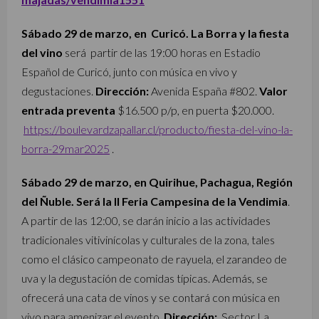
Sábado 29 de marzo, en Curicó. La Borra y la fiesta
del vino
será partir de las 19:00 horas en Estadio
Español de Curicó, junto con música en vivo y
degustaciones.
Dirección:
Avenida España #802.
V
alor
entrada preventa
$16.500 p/p, en puerta $20.000.
https://boulevardzapallar.cl/producto/fiesta-del-vino-la-
borra-29mar2025
.
Sábado 29 de marzo, en Quirihue, Pachagua, Región
del Ñuble. Será la II Feria Campesina de la Vendimia
.
A partir de las 12:00, se darán inicio a las actividades
tradicionales vitivinícolas y culturales de la zona, tales
como el clásico campeonato de rayuela, el zarandeo de
uva y la degustación de comidas típicas. Además, se
ofrecerá una cata de vinos y se contará con música en
vivo para amenizar el evento.
Dirección:
Sector La