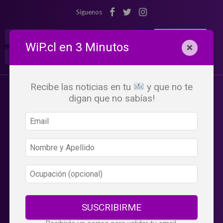
Síguenos
¡Suscribete!
Iniciar Sesión
WiP.cl en 3 Minutos
×
Buscar:
Beneficios
WiP
Recibe las noticias en tu
y que no te
digan que no sabías!
SUSCRIBIRME