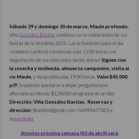
Sábado 29 y domingo 30 de marzo, Maule profundo.
Viña
González Bastías
continúa con la celebración de sus
fiestas de la Vendimia 2025. Las actividades para el día
completo (ambos) comienzan a las 11:00 horas con
degustación de sus vinos para darles ánimo!
Siguen con
la cosecha y molienda, almuerzo campesino, visita al
río Maule,
y despedida a las 19:00 horas.
Valor$45.000
p/P.
Si quieren quedarse a alojar, pregunten por
alternativas (desde $128.000 programa de un día).
Dirección: Viña González Bastías. Reservas y
dirección
: jlbastias@gmail.com +56999677301 y
@paistinaja
Atentos próxima semana (03 de abril) será