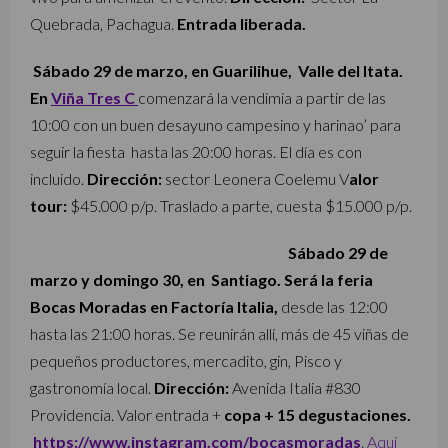
Quebrada, Pachagua.
E
ntrada liberada.
Sábado 29 de marzo, en Guarilihue, Valle del Itata.
En
Viña Tres C
comenzará la vendimia a partir de las
10:00 con un buen desayuno campesino y harinao’ para
seguir la fiesta hasta las 20:00 horas. El día es con
incluido.
Dirección:
sector Leonera Coelemu
V
alor
tour:
$45.000 p/p. Traslado a parte, cuesta $15.000 p/p.
Sábado 29 de
marzo y domingo 30, en Santiago. Será la feria
Bocas Moradas en Factoría Italia,
desde las 12:00
hasta las 21:00 horas. Se reunirán allí, más de 45 viñas de
pequeños productores, mercadito, gin, Pisco y
gastronomía local.
Dirección:
Avenida Italia #830
Providencia. Valor entrada +
copa + 15 degustaciones.
https://www.instagram.com/bocasmoradas
.
Aquí