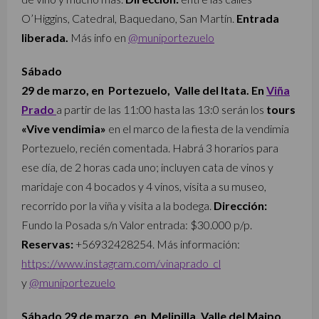
O’Higgins, Catedral, Baquedano, San Martín.
Entrada
liberada.
Más info en
@muniportezuelo
Sábado
29 de marzo, en Portezuelo, Valle del Itata. En
Viña
Prado
a partir de las 11:00 hasta las 13:0 serán los
tours
«Vive vendimia»
en el marco de la fiesta de la vendimia
Portezuelo, recién comentada. Habrá 3 horarios para
ese día, de 2 horas cada uno; incluyen cata de vinos y
maridaje con 4 bocados y 4 vinos, visita a su museo,
recorrido por la viña y visita a la bodega.
Dirección:
Fundo la Posada s/n Valor entrada
: $30.000 p/p.
Reservas:
+56932428254. Más información:
https://www.instagram.com/vinaprado_cl
y
@muniportezuelo
Sábado 29 de marzo, en Melipilla, Valle del Maipo.