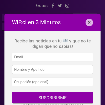
Síguenos
¡Suscribete!
Iniciar Sesión
WiP.cl en 3 Minutos
×
Buscar:
Beneficios
WiP
Recibe las noticias en tu
y que no te
digan que no sabías!
SUSCRIBIRME