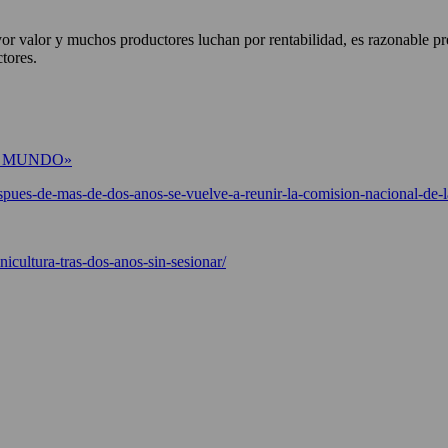
 valor y muchos productores luchan por rentabilidad, es razonable preg
ctores.
L MUNDO»
spues-de-mas-de-dos-anos-se-vuelve-a-reunir-la-comision-nacional-de-la
inicultura-tras-dos-anos-sin-sesionar/