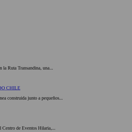
 la Ruta Transandina, una...
DO CHILE
a construida junto a pequeños...
el Centro de Eventos Hilaria,...