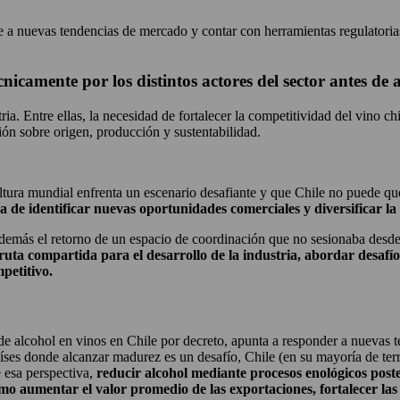
arse a nuevas tendencias de mercado y contar con herramientas regulator
nicamente por los distintos actores del sector antes d
tria. Entre ellas, la necesidad de fortalecer la competitividad del vino c
n sobre origen, producción y sustentabilidad.
cultura mundial enfrenta un escenario desafiante y que Chile no puede q
a de identificar nuevas oportunidades comerciales y diversificar la
 además el retorno de un espacio de coordinación que no sesionaba desd
 ruta compartida para el desarrollo de la industria, abordar desafí
petitivo.
de alcohol en vinos en Chile por decreto, apunta a responder a nuevas t
íses donde alcanzar madurez es un desafío, Chile (en su mayoría de terr
 esa perspectiva,
reducir alcohol mediante procesos enológicos poste
como aumentar el valor promedio de las exportaciones, fortalecer l