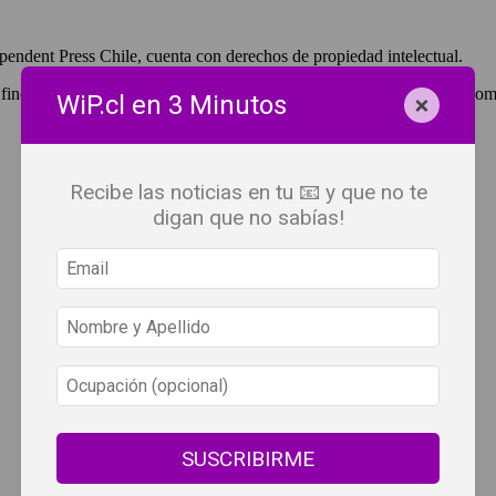
pendent Press Chile, cuenta con derechos de propiedad intelectual.
 fines de lucro, debes ser #SuscriptorWiP.^Para su réplica con fines com
×
WiP.cl en 3 Minutos
Recibe las noticias en tu 📧 y que no te
digan que no sabías!
SUSCRIBIRME