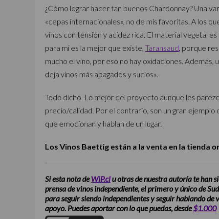
¿Cómo lograr hacer tan buenos Chardonnay? Una vari
«cepas internacionales», no de mis favoritas. A los qu
vinos con tensión y acidez rica. El material vegetal e
para mi es la mejor que existe,
Taransaud
, porque res
mucho el vino, por eso no hay oxidaciones. Además, u
deja vinos más apagados y sucios».
Todo dicho. Lo mejor del proyecto aunque les parezca
precio/calidad. Por el contrario, son un gran ejempl
que emocionan y hablan de un lugar.
Los Vinos Baettig están a la venta en la tienda
Si esta nota de
WiP.cl
u otras de nuestra autoría te han si
prensa de vinos independiente, el primero y único de Su
para seguir siendo independientes y seguir hablando de
apoyo. Puedes aportar con lo que puedas, desde
$1.000