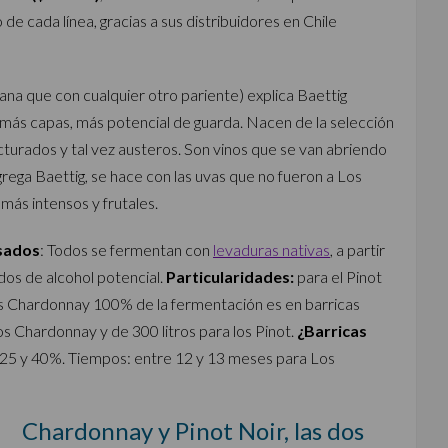
de cada línea, gracias a sus distribuidores en Chile
na que con cualquier otro pariente) explica Baettig
 más capas, más potencial de guarda. Nacen de la selección
cturados y tal vez austeros. Son vinos que se van abriendo
grega Baettig, se hace con las uvas que no fueron a Los
más intensos y frutales.
esados
: Todos se fermentan con
levaduras nativas
, a partir
os de alcohol potencial.
Particularidades:
para el Pinot
os Chardonnay 100% de la fermentación es en barricas
os Chardonnay y de 300 litros para los Pinot.
¿Barricas
 25 y 40%. Tiempos: entre 12 y 13 meses para Los
Chardonnay y Pinot Noir, las dos