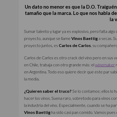
Un dato no menor es que la D.O. Traiguén 
tamaño que la marca. Lo que nos habla de 
la 
Sumar talento y lugar ya es explosivo, pero falta algo
proyecto, aunque se llame
Vinos Baettig
a secas. Su
proyecto juntos, es
Carlos de Carlos
, su compañero
Carlos de Carlos es otro crack del vino pero en sus 
en Chile, trabaja con otro grande más: el
winemaker
en Argentina. Todo eso quiere decir que este par sab
la media.
¿Quieren saber el truco?
Se lo contamos; ellos lo 
hacer los vinos. Suena raro, sobretodo para vinos co
la industria del vino. Especialmente, cuando se ha par
Vinos Baettig
ha sido casi pan comido. Vamos pues 