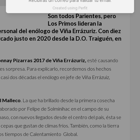
Recibirás un correo para validar tu email.
Created using Perfit
Son todos Parientes, pero
Los Primos lideran la
rsonal del enólogo de Viña Errázuriz. Con diez
rcado justo en 2020 desde la D.O. Traiguén, en
nnay Pizarras 2017 de Viña Errázuriz,
esté causando
es sorpresa. Para explicarlo, recordemos dos hechos
 casi dos décadas el enólogo en jefe de Viña Errázuiz,
el Malleco
. La que ha brillado desde la primera cosecha
elaborado por Felipe de Solminihac en el campo de su
aso, con nuevos llegados desde el centro del país, ésta se
epas que gustan de climas fríos. También, como la tierra
enos tiempos de Calentamiento Global.