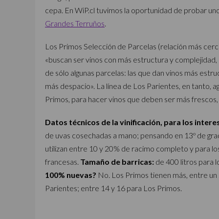
cepa. En WiP.cl tuvimos la oportunidad de probar uno 
Grandes Terruños
.
Los Primos Selección de Parcelas (relación más cerca
«buscan ser vinos con más estructura y complejidad,
de sólo algunas parcelas: las que dan vinos más estru
más despacio». La línea de Los Parientes, en tanto, a
Primos, para hacer vinos que deben ser más frescos, 
Datos técnicos de la vinificación, para los inter
de uvas cosechadas a mano; pensando en 13º de grad
utilizan entre 10 y 20% de racimo completo y para l
francesas.
Tamaño de barricas:
de 400 litros para l
100% nuevas?
No. Los Primos tienen más, entre un
Parientes; entre 14 y 16 para Los Primos.