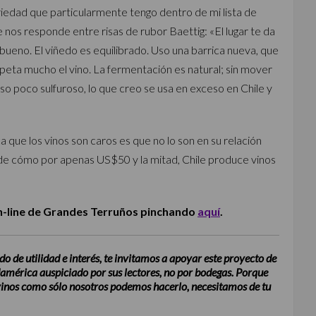
edad que particularmente tengo dentro de mi lista de
e nos responde entre risas de rubor Baettig: «El lugar te da
s bueno. El viñedo es equilibrado. Uso una barrica nueva, que
peta mucho el vino. La fermentación es natural; sin mover
so poco sulfuroso, lo que creo se usa en exceso en Chile y
 que los vinos son caros es que no lo son en su relación
o de cómo por apenas US$50 y la mitad, Chile produce vinos
 on-line de Grandes Terruños pinchando
aquí
.
do de utilidad e interés, te invitamos a apoyar este proyecto de
damérica auspiciado por sus lectores, no por bodegas. Porque
 vinos como sólo nosotros podemos hacerlo, necesitamos de tu