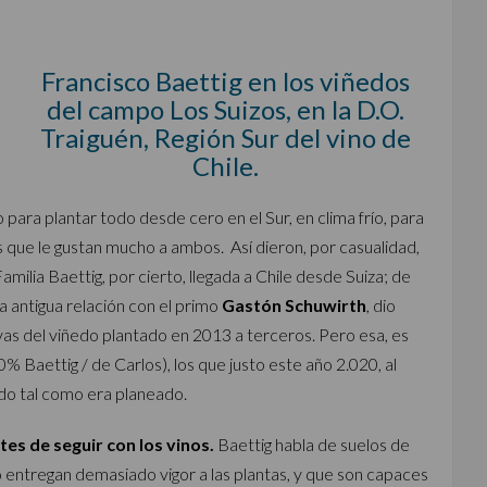
Francisco Baettig en los viñedos
del campo Los Suizos, en la D.O.
Traiguén, Región Sur del vino de
Chile.
ara plantar todo desde cero en el Sur, en clima frío, para
s que le gustan mucho a ambos. Así dieron, por casualidad,
Familia Baettig, por cierto, llegada a Chile desde Suiza; de
La antigua relación con el primo
Gastón Schuwirth
, dio
vas del viñedo plantado en 2013 a terceros. Pero esa, es
% Baettig / de Carlos), los que justo este año 2.020, al
ado tal como era planeado.
es de seguir con los vinos.
Baettig habla de suelos de
no entregan demasiado vigor a las plantas, y que son capaces