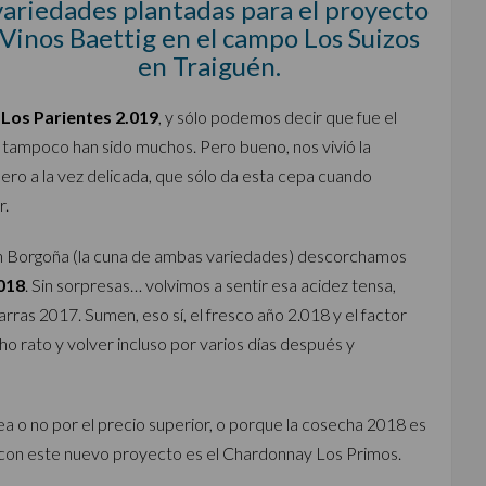
variedades plantadas para el proyecto
Vinos Baettig en el campo Los Suizos
en Traiguén.
 Los Parientes 2.019
, y sólo podemos decir que fue el
tampoco han sido muchos. Pero bueno, nos vivió la
pero a la vez delicada, que sólo da esta cepa cuando
r.
en Borgoña (la cuna de ambas variedades) descorchamos
018
. Sin sorpresas… volvimos a sentir esa acidez tensa,
ras 2017. Sumen, eso sí, el fresco año 2.018 y el factor
o rato y volver incluso por varios días después y
sea o no por el precio superior, o porque la cosecha 2018 es
 con este nuevo proyecto es el Chardonnay Los Primos.