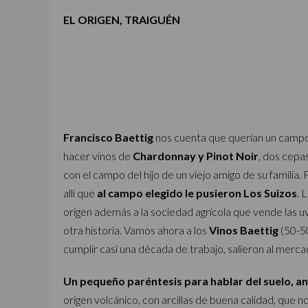
EL ORIGEN, TRAIGUÉN
Francisco Baettig
nos cuenta que querían un campo p
hacer vinos de
Chardonnay y Pinot Noir
, dos cepa
con el campo del hijo de un viejo amigo de su familia. 
allí que
al campo elegido le pusieron Los Suizos
. 
origen además a la sociedad agrícola que vende las u
otra historia. Vamos ahora a los
Vinos Baettig
(50-50
cumplir casi una década de trabajo, salieron al merc
Un pequeño paréntesis para hablar del suelo, ant
origen volcánico, con arcillas de buena calidad, que 