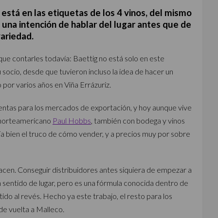
está en las etiquetas de los 4 vinos, del mismo
una intención de hablar del lugar antes que de
variedad.
 que contarles todavía: Baettig no está solo en este
 socio, desde que tuvieron incluso la idea de hacer un
 por varios años en Viña Errázuriz.
ventas para los mercados de exportación, y hoy aunque vive
norteamericano
Paul Hobbs
, también con bodega y vinos
ía bien el truco de cómo vender, y a precios muy por sobre
hacen. Conseguir distribuidores antes siquiera de empezar a
n sentido de lugar, pero es una fórmula conocida dentro de
tido al revés. Hecho ya este trabajo, el resto para los
de vuelta a Malleco.