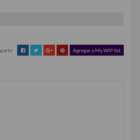
parte
Agregar a My WIP list