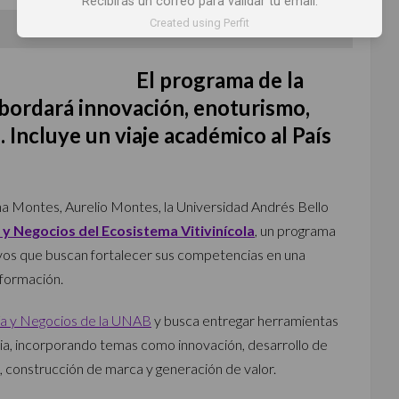
Recibirás un correo para validar tu email.
Created using Perfit
Por
Mariana Martínez @reinaentrecopas
El programa de la
ordará innovación, enoturismo,
. Incluye un viaje académico al País
a Montes, Aurelio Montes, la Universidad Andrés Bello
y Negocios del Ecosistema Vitivinícola
, un programa
vos que buscan fortalecer sus competencias en una
sformación.
a y Negocios de la UNAB
y busca entregar herramientas
a, incorporando temas como innovación, desarrollo de
mo, construcción de marca y generación de valor.