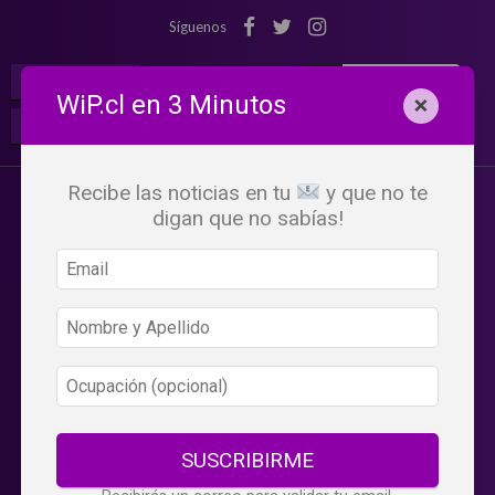
Síguenos
¡Suscribete!
Iniciar Sesión
WiP.cl en 3 Minutos
×
Buscar:
Beneficios
WiP
Recibe las noticias en tu
y que no te
digan que no sabías!
SUSCRIBIRME