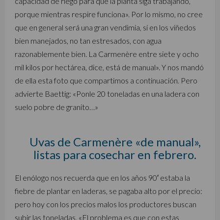
capacidad de riego para que la planta siga trabajando,
porque mientras respire funciona». Por lo mismo, no cree
que en general será una gran vendimia, sí en los viñedos
bien manejados, no tan estresados, con agua
razonablemente bien. La Carmenère entre siete y ocho
mil kilos por hectárea, dice, está de manual». Y nos mandó
de ella esta foto que compartimos a continuación. Pero
advierte Baettig: «Ponle 20 toneladas en una ladera con
suelo pobre de granito…»
Uvas de Carmenère «de manual»,
listas para cosechar en febrero.
El enólogo nos recuerda que en los años 90′ estaba la
fiebre de plantar en laderas, se pagaba alto por el precio:
pero hoy con los precios malos los productores buscan
subir las toneladas. «El problema es que con estas