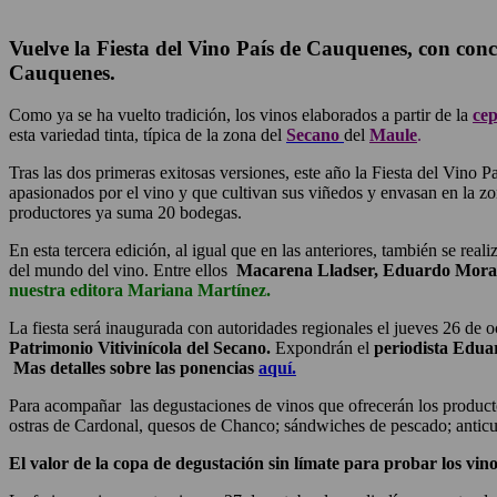
Vuelve la Fiesta del Vino País de Cauquenes, con conc
Cauquenes.
Como ya se ha vuelto tradición, los vinos elaborados a partir de la
cep
esta variedad tinta, típica de la zona del
Secano
del
Maule
.
Tras las dos primeras exitosas versiones, este año la Fiesta del Vin
apasionados por el vino y que cultivan sus viñedos y envasan en la z
productores ya suma 20 bodegas.
En esta tercera edición, al igual que en las anteriores, también se reali
del mundo del vino. Entre ellos
Macarena Lladser, Eduardo Morag
nuestra editora Mariana Martínez.
La fiesta será inaugurada con autoridades regionales el jueves 26 de 
Patrimonio Vitivinícola del Secano.
Expondrán el
periodista Eduar
Mas detalles sobre las ponencias
aquí.
Para acompañar las degustaciones de vinos que ofrecerán los producto
ostras de Cardonal, quesos de Chanco; sándwiches de pescado; anticucho
El valor de la copa de degustación sin límate para probar los vino