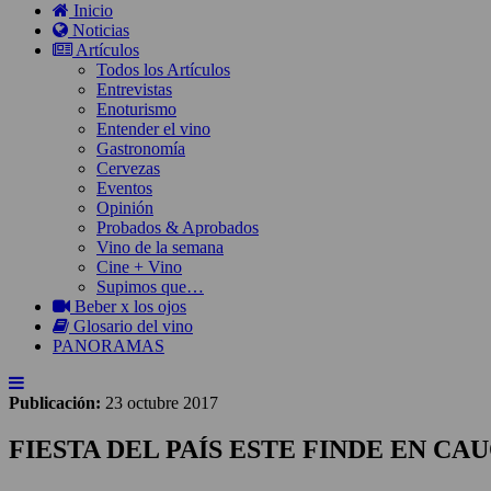
Inicio
Noticias
Artículos
Todos los Artículos
Entrevistas
Enoturismo
Entender el vino
Gastronomía
Cervezas
Eventos
Opinión
Probados & Aprobados
Vino de la semana
Cine + Vino
Supimos que…
Beber x los ojos
Glosario del vino
PANORAMAS
Publicación:
23 octubre 2017
FIESTA DEL PAÍS ESTE FINDE EN CA