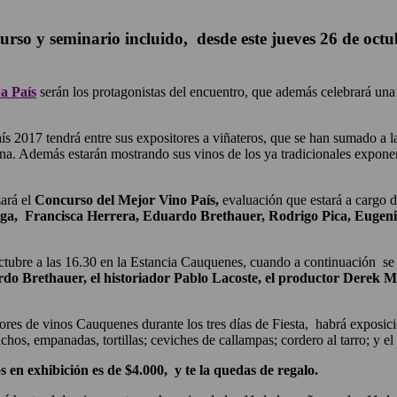
urso y seminario incluido, desde este jueves 26 de oct
a País
serán los protagonistas del encuentro, que además celebrará un
o País 2017 tendrá entre sus expositores a viñateros, que se han sumado
ona. Además estarán mostrando sus vinos de los ya tradicionales expone
zará el
Concurso del Mejor Vino País,
evaluación que estará a cargo d
a, Francisca Herrera, Eduardo Brethauer, Rodrigo Pica, Eugeni
octubre a las 16.30 en la Estancia Cauquenes, cuando a continuación se
do Brethauer, el historiador Pablo Lacoste, el productor Derek Mo
res de vinos Cauquenes durante los tres días de Fiesta, habrá exposici
s, empanadas, tortillas; ceviches de callampas; cordero al tarro; y el i
s en exhibición es de $4.000, y te la quedas de regalo.