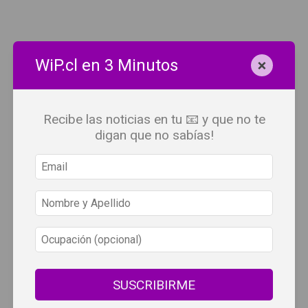
×
WiP.cl en 3 Minutos
Recibe las noticias en tu 📧 y que no te
digan que no sabías!
SUSCRIBIRME