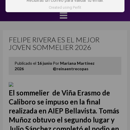
Recibirás un correo para validar tu email.
Created using Perfit
FELIPE RIVERA ES EL MEJOR
JOVEN SOMMELIER 2026
Publicado el
16 junio
Por
Mariana Martínez
2026
@reinaentrecopas
El sommelier de Viña Erasmo de
Caliboro se impuso en la final
realizada en AIEP Bellavista. Tomás
Muñoz obtuvo el segundo lugar y
Julio Sánchez completó el podio en