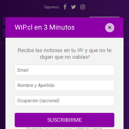
Síguenos
¡Suscribete!
Iniciar Sesión
WiP.cl en 3 Minutos
×
Buscar:
Beneficios
WiP
Recibe las noticias en tu
y que no te
digan que no sabías!
SUSCRIBIRME