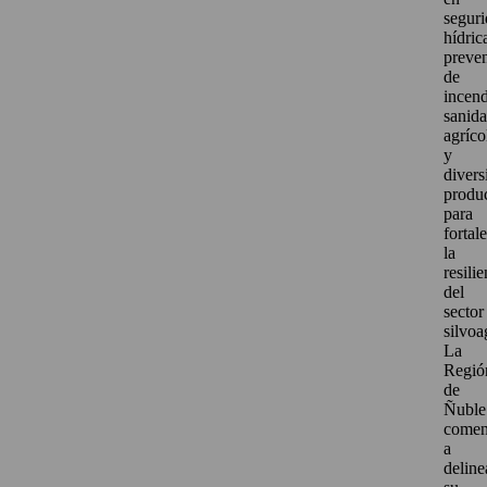
segur
hídric
preve
de
incend
sanid
agríco
y
divers
produ
para
fortal
la
resili
del
sector
silvoa
La
Regió
de
Ñuble
come
a
deline