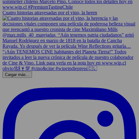
Cuatro historias atravesadas por el vino, la heren
Cargar más...