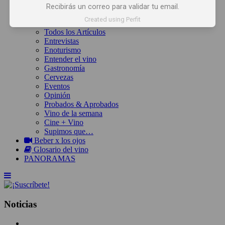
Inicio
Recibirás un correo para validar tu email.
Noticias
Created using Perfit
Artículos
Todos los Artículos
Entrevistas
Enoturismo
Entender el vino
Gastronomía
Cervezas
Eventos
Opinión
Probados & Aprobados
Vino de la semana
Cine + Vino
Supimos que…
Beber x los ojos
Glosario del vino
PANORAMAS
Noticias