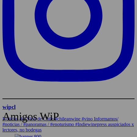
wipcl
Amigos WiP
Noticias del Vino de Chile/#chileanwine #vino Informamos/
#noticias / #panoramas / #enoturismo #Indiewinepress auspiciados x
lectores, no bodegas