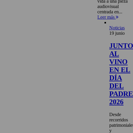
vida a una pieza
audiovisual
centrada en...
Leer más
Noticias
19 junio
JUNT
AL
VINO
EN EL
DÍA
DEL
PADRE
2026
Desde
recorridos
patrimoniale
y