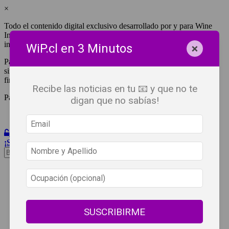
×
Todo el contenido digital exclusivo desarrollado por y para Wine
Independent Press Chile, cuenta con derechos de propiedad
intelectual.
×
WiP.cl en 3 Minutos
Para tener acceso a una copia y/o impresión de cualquiera de ellos
sin fines de lucro, debes ser #SuscriptorWiP.^Para su réplica con
fines comerciales debes contactar al e-mail
editor@wip.cl
.
Recibe las noticias en tu 📧 y que no te
Pagas una sola vez al año y disfrutas por 12 meses.
digan que no sabías!
Iniciar Sesión
¡Suscribete!
Beneficios
WiP
Buscar:
Síguenos
SUSCRIBIRME