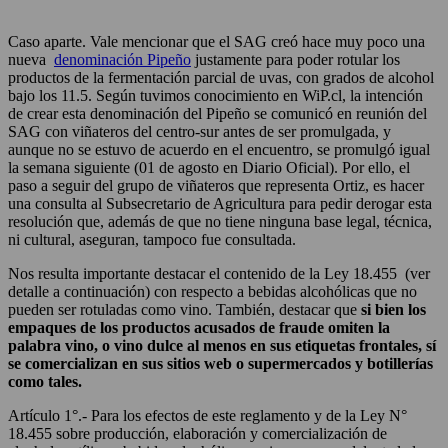
Caso aparte. Vale mencionar que el SAG creó hace muy poco una
nueva
denominación Pipeño
justamente para poder rotular los
productos de la fermentación parcial de uvas, con grados de alcohol
bajo los 11.5. Según tuvimos conocimiento en WiP.cl, la intención
de crear esta denominación del Pipeño se comunicó en reunión del
SAG con viñateros del centro-sur antes de ser promulgada, y
aunque no se estuvo de acuerdo en el encuentro, se promulgó igual
la semana siguiente (01 de agosto en Diario Oficial). Por ello, el
paso a seguir del grupo de viñateros que representa Ortiz, es hacer
una consulta al Subsecretario de Agricultura para pedir derogar esta
resolución que, además de que no tiene ninguna base legal, técnica,
ni cultural, aseguran, tampoco fue consultada.
Nos resulta importante destacar el contenido de la Ley 18.455 (ver
detalle a continuación) con respecto a bebidas alcohólicas que no
pueden ser rotuladas como vino. También, destacar que
si bien los
empaques de los productos acusados de fraude omiten la
palabra vino, o vino dulce al menos en sus etiquetas frontales, sí
se comercializan en sus sitios web o supermercados y botillerías
como tales.
Artículo 1°.- Para los efectos de este reglamento y de la Ley N°
18.455 sobre producción, elaboración y comercialización de