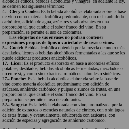
alcoholes etílicos, bebidas alcohólicas y vinagres, en adelante la ley,
se definen los siguientes términos:
4.-
Clery o Cooler:
Es la bebida alcohólica elaborada sobre la base
de vino como materia alcohólica predominante, con o sin anhídrido
carbónico, adición de agua, azúcares y saborizantes en una
proporción tal que cambie el sabor franco del vino. En su
preparación, se permite el uso de colorantes.
Las etiquetas de sus envases no podrán contener
expresiones propias de tipos o variedades de uvas o vinos.
5.- Coctel:
Bebida alcohólica obtenida por la mezcla de uno o más
destilados, licores o bebidas alcohólicas fermentadas a las que se les
puede adicionar productos analcohólicos.
17.- Licor:
Es el producto elaborado en base a alcoholes etílicos
potables, destilados, bebidas alcohólicas fermentadas, mezclados o
no entre sí, y con o sin extractos aromáticos naturales o sintéticos.
27.- Ponche:
Es la bebida alcohólica elaborada sobre la base de
vino como materia alcohólica predominante con adición de
azúcares, anhídrido carbónico y pulpas o zumos de frutas, en una
proporción tal que cambie el sabor franco del vino. En su
preparación se permite el uso de colorantes.
52.- Sangría:
Es la bebida elaborada con vino, aromatizada por la
adición de extractos o esencias naturales de cítricos, con o sin jugos
de estas frutas, y eventualmente, edulcorada con azúcares, con
adición de especias y agregación de anhídrido carbónico.