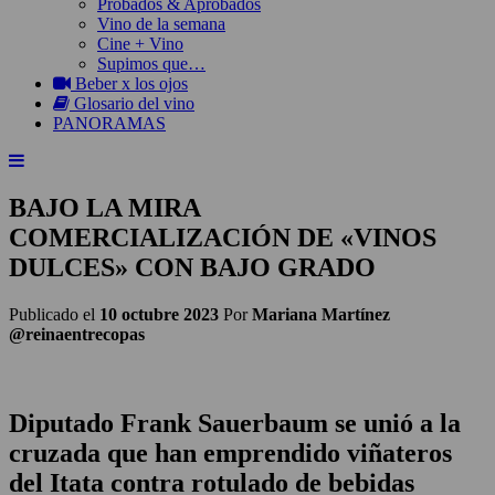
Probados & Aprobados
Vino de la semana
Cine + Vino
Supimos que…
Beber x los ojos
Glosario del vino
PANORAMAS
BAJO LA MIRA
COMERCIALIZACIÓN DE «VINOS
DULCES» CON BAJO GRADO
Publicado el
10 octubre 2023
Por
Mariana Martínez
@reinaentrecopas
Diputado Frank Sauerbaum se unió a la
cruzada que han emprendido viñateros
del Itata contra rotulado de bebidas