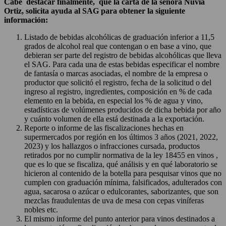
Cabe destacar finalmente, que la carta de la señora Nuvia
Ortiz, solicita ayuda al SAG para obtener la siguiente
información:
Listado de bebidas alcohólicas de graduación inferior a 11,5
grados de alcohol real que contengan o en base a vino, que
debieran ser parte del registro de bebidas alcohólicas que lleva
el SAG. Para cada una de estas bebidas especificar el nombre
de fantasía o marcas asociadas, el nombre de la empresa o
productor que solicitó el registro, fecha de la solicitud o del
ingreso al registro, ingredientes, composición en % de cada
elemento en la bebida, en especial los % de agua y vino,
estadísticas de volúmenes producidos de dicha bebida por año
y cuánto volumen de ella está destinada a la exportación.
Reporte o informe de las fiscalizaciones hechas en
supermercados por región en los últimos 3 años (2021, 2022,
2023) y los hallazgos o infracciones cursada, productos
retirados por no cumplir normativa de la ley 18455 en vinos ,
que es lo que se fiscaliza, qué análisis y en qué laboratorio se
hicieron al contenido de la botella para pesquisar vinos que no
cumplen con graduación mínima, falsificados, adulterados con
agua, sacarosa o azúcar o edulcorantes, saborizantes, que son
mezclas fraudulentas de uva de mesa con cepas viníferas
nobles etc.
El mismo informe del punto anterior para vinos destinados a