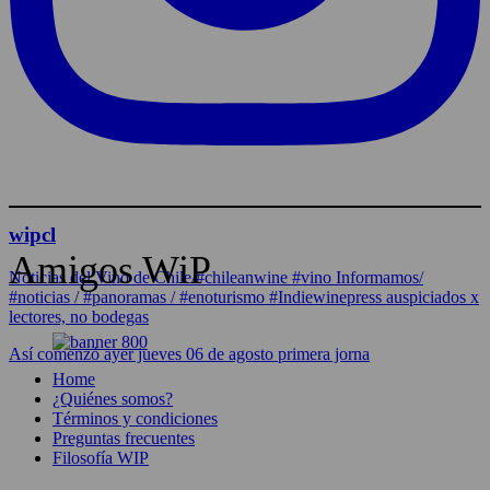
wipcl
Amigos WiP
Noticias del Vino de Chile/#chileanwine #vino Informamos/
#noticias / #panoramas / #enoturismo #Indiewinepress auspiciados x
lectores, no bodegas
Así comenzó ayer jueves 06 de agosto primera jorna
Home
¿Quiénes somos?
Términos y condiciones
Preguntas frecuentes
Filosofía WIP