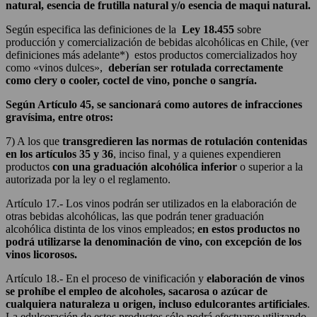
natural, esencia de frutilla natural y/o esencia de maqui natural.
Según especifica las definiciones de la
Ley 18.455
sobre
producción y comercialización de bebidas alcohólicas en Chile, (ver
definiciones más adelante*) estos productos comercializados hoy
como «vinos dulces»,
deberían ser rotulada correctamente
como clery o cooler, coctel de vino, ponche o sangría.
Según Artículo 45, se sancionará como autores de infracciones
gravísima, entre otros:
7) A los que
transgredieren las normas de rotulación contenidas
en los artículos 35 y 36
, inciso final, y a quienes expendieren
productos
con una graduación alcohólica inferior
o superior a la
autorizada por la ley o el reglamento.
Artículo 17.- Los vinos podrán ser utilizados en la elaboración de
otras bebidas alcohólicas, las que podrán tener graduación
alcohólica distinta de los vinos empleados;
en estos productos no
podrá utilizarse la denominación de vino, con excepción de los
vinos licorosos.
Artículo 18.- En el proceso de vinificación y
elaboración de vinos
se prohíbe el empleo de alcoholes, sacarosa o azúcar de
cualquiera naturaleza u origen, incluso edulcorantes artificiales
.
La edulcoración de estos productos sólo podrá efectuarse utilizando