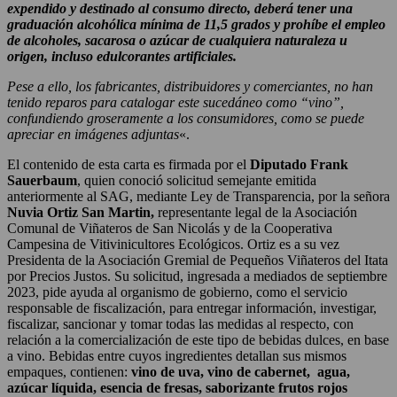
expendido y destinado al consumo directo, deberá tener una
graduación alcohólica mínima de 11,5 grados y prohíbe el empleo
de alcoholes, sacarosa o azúcar de cualquiera naturaleza u
origen, incluso edulcorantes artificiales.
Pese a ello, los fabricantes, distribuidores y comerciantes, no han
tenido reparos para catalogar este sucedáneo como “vino”,
confundiendo groseramente a los consumidores, como se puede
apreciar en imágenes adjuntas
«.
El contenido de esta carta es firmada por el
Diputado Frank
Sauerbaum
, quien conoció solicitud semejante emitida
anteriormente al SAG, mediante Ley de Transparencia, por la señora
Nuvia Ortiz San Martin,
representante legal de la Asociación
Comunal de Viñateros de San Nicolás y de la Cooperativa
Campesina de Vitivinicultores Ecológicos. Ortiz es a su vez
Presidenta de la Asociación Gremial de Pequeños Viñateros del Itata
por Precios Justos. Su solicitud, ingresada a mediados de septiembre
2023, pide ayuda al organismo de gobierno, como el servicio
responsable de fiscalización, para entregar información, investigar,
fiscalizar, sancionar y tomar todas las medidas al respecto, con
relación a la comercialización de este tipo de bebidas dulces, en base
a vino. Bebidas entre cuyos ingredientes detallan sus mismos
empaques, contienen:
vino de uva, vino de cabernet, agua,
azúcar líquida, esencia de fresas, saborizante frutos rojos