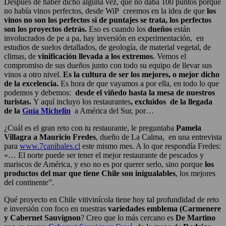
Después de haber dicho alguna vez, que no daba 100 puntos porque
no había vinos perfectos, desde WiP creemos en la idea de que
los
vinos no son los perfectos si de puntajes se trata, los perfectos
son los proyectos detrás.
Eso es cuando los
dueños
están
involucrados de pe a pa, hay inversión en experimentación, en
estudios de suelos detallados, de geología, de material vegetal, de
climas, de
vinificación llevada a los extremos
. Vemos el
compromiso de sus dueños junto con todo su equipo de llevar sus
vinos a otro nivel.
Es la cultura de ser los mejores, o mejor dicho
de la excelencia.
Es hora de que vayamos a por ella, en todo lo que
podemos y debemos:
desde el viñedo hasta la mesa de nuestros
turistas.
Y aquí incluyo los restaurantes
, excluidos de la llegada
de la
Guía Michelin
a América del Sur, por…
¿Cuál es el gran reto con tu restaurante, le preguntaba
Pamela
Villagra a Mauricio Fredes
, dueño de La Calma, en una entrevista
para
www.7canibales.cl
este mismo mes. A lo que respondía Fredes:
«… El norte puede ser tener el mejor restaurante de pescados y
mariscos de América, y eso no es por querer serlo, sino porque
los
productos del mar que tiene Chile son inigualables
, los mejores
del continente”.
Qué proyecto en Chile vitivinícola tiene hoy tal profundidad de reto
e inversión con foco en nuestras
variedades emblema (Carmenere
y Cabernet Sauvignon
? Creo que lo más cercano es
De Martino