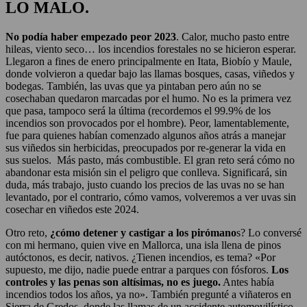
LO MALO.
No podía haber empezado peor 2023
. Calor, mucho pasto entre
hileas, viento seco… los incendios forestales no se hicieron esperar.
Llegaron a fines de enero principalmente en Itata, Biobío y Maule,
donde volvieron a quedar bajo las llamas bosques, casas, viñedos y
bodegas. También, las uvas que ya pintaban pero aún no se
cosechaban quedaron marcadas por el humo. No es la primera vez
que pasa, tampoco será la última (recordemos el 99.9% de los
incendios son provocados por el hombre). Peor, lamentablemente,
fue para quienes habían comenzado algunos años atrás a manejar
sus viñedos sin herbicidas, preocupados por re-generar la vida en
sus suelos. Más pasto, más combustible. El gran reto será cómo no
abandonar esta misión sin el peligro que conlleva. Significará, sin
duda, más trabajo, justo cuando los precios de las uvas no se han
levantado, por el contrario, cómo vamos, volveremos a ver uvas sin
cosechar en viñedos este 2024.
Otro reto,
¿cómo detener y castigar a los pirómano
s? Lo conversé
con mi hermano, quien vive en Mallorca, una isla llena de pinos
autóctonos, es decir, nativos. ¿Tienen incendios, es tema? «Por
supuesto, me dijo, nadie puede entrar a parques con fósforos.
Los
controles y las penas son altísimas, no es juego.
Antes había
incendios todos los años, ya no». También pregunté a viñateros en
Sierra de Gredos, donde las llamas de un accidente automovilístico