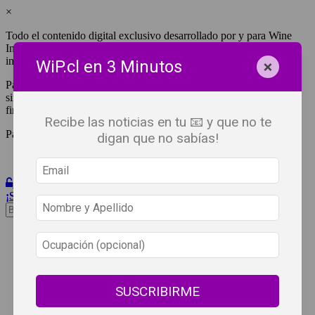
×
Todo el contenido digital exclusivo desarrollado por y para Wine
Independent Press Chile, cuenta con derechos de propiedad
intelectual.
×
WiP.cl en 3 Minutos
Para tener acceso a una copia y/o impresión de cualquiera de ellos
sin fines de lucro, debes ser #SuscriptorWiP.^Para su réplica con
fines comerciales debes contactar al e-mail
editor@wip.cl
.
Recibe las noticias en tu 📧 y que no te
Pagas una sola vez al año y disfrutas por 12 meses.
digan que no sabías!
Iniciar Sesión
¡Suscribete!
Beneficios
WiP
Buscar:
Síguenos
SUSCRIBIRME