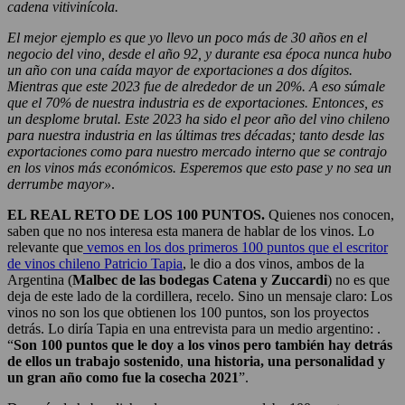
cadena vitivinícola.
El mejor ejemplo es que yo llevo un poco más de 30 años en el
negocio del vino, desde el año 92, y durante esa época nunca hubo
un año con una caída mayor de exportaciones a dos dígitos.
Mientras que este 2023 fue de alrededor de un 20%. A eso súmale
que el 70% de nuestra industria es de exportaciones. Entonces, es
un desplome brutal. Este 2023 ha sido el peor año del vino chileno
para nuestra industria en las últimas tres décadas; tanto desde las
exportaciones como para nuestro mercado interno que se contrajo
en los vinos más económicos. Esperemos que esto pase y no sea un
derrumbe mayor»
.
EL REAL RETO DE LOS 100 PUNTOS.
Quienes nos conocen,
saben que no nos interesa esta manera de hablar de los vinos. Lo
relevante que
vemos en los dos primeros 100 puntos que el escritor
de vinos chileno Patricio Tapia
, le dio a dos vinos, ambos de la
Argentina (
Malbec de las bodegas Catena y Zuccardi
) no es que
deja de este lado de la cordillera, recelo. Sino un mensaje claro: Los
vinos no son los que obtienen los 100 puntos, son los proyectos
detrás. Lo diría Tapia en una entrevista para un medio argentino: .
“
Son 100 puntos que le doy a los vinos pero también hay detrás
de ellos un trabajo sostenido
,
una historia, una personalidad y
un gran año como fue la cosecha 2021
”.