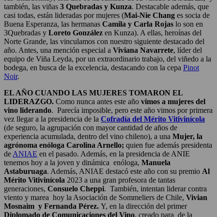
también, las viñas
3 Quebradas y Kunza
. Destacable además, que
casi todas, están lideradas por mujeres (
Mai-Nie Chang
es socia de
Buena Esperanza, las hermanas
Camila y Carla Rojas
lo son en
3Quebradas y
Loreto González
en Kunza). A ellas, heroínas del
Norte Grande, las vinculamos con nuestro siguiente destacado del
año. Antes, una mención especial a
Viviana Navarrete
, líder del
equipo de Viña Leyda, por un extraordinario trabajo, del viñedo a la
bodega, en busca de la excelencia, destacando con la cepa
Pinot
Noir
.
EL AÑO CUANDO LAS MUJERES TOMARON EL
LIDERAZGO.
Como nunca antes este año
vimos a mujeres del
vino liderando
. Parecía imposible, pero este año vimos por primera
vez llegar a la presidencia de la
Cofradía del Mérito Vitivinícola
(de seguro, la agrupación con mayor cantidad de años de
experiencia acumulada, dentro del vino chileno), a una
Mujer, la
agrónoma enóloga Carolina Arnello;
quien fue además presidenta
de
ANIAE
en el pasado. Además, en la presidencia de ANIE
tenemos hoy a la joven y dinámica enóloga,
Manuela
Astaburuaga
. Además, ANIAE destacó este año con su premio
Al
Mérito Vitivinícola
2023 a una gran profesora de tantas
generaciones,
Consuelo Cheppi
. También, intentan liderar contra
viento y marea hoy la Asociación de Sommeliers de Chile,
Vivian
Mosnaim y Fernanda Pérez.
Y, en la dirección del primer
Diplomado de Comunicaciones del Vino
, creado para de la