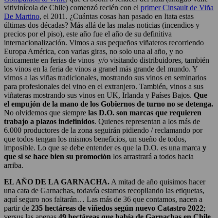
vitivinícola de Chile) comenzó recién con el
primer Cinsault de Viña
De Martino
, el 2011. ¿Cuántas cosas han pasado en Itata estas
últimas dos décadas? Más allá de las malas noticias (incendios y
precios por el piso), este año fue el año de su definitiva
internacionalización. Vimos a sus pequeños viñateros recorriendo
Europa América, con varias giras, no solo una al año, y no
únicamente en ferias de vinos y/o visitando distribuidores, también
los vinos en la feria de vinos a granel más grande del mundo. Y
vimos a las viñas tradicionales, mostrando sus vinos en seminarios
para profesionales del vino en el extranjero. También, vinos a sus
viñateras mostrando sus vinos en UK, Irlanda y Países Bajos.
Que
el empujón de la mano de los Gobiernos de turno no se detenga.
No olvidemos que siempre
las D.O. son marcas que requieren
trabajo a plazos indefinidos
. Quienes representan a los más de
6.000 productores de la zona seguirán pidiendo / reclamando por
que todos tengan los mismos beneficios, un sueño de todos,
imposible. Lo que se debe entender es que la D.O. es una marca
y
que si se hace bien
su promoción
los arrastrará a todos hacia
arriba.
EL AÑO DE LA GARNACHA
.
A mitad de año quisimos hacer
una cata de Garnachas, todavía estamos recopilando las etiquetas,
aquí seguro nos faltarán… Las más de 36 que contamos, nacen a
partir de
235 hectáreas de viñedos según nuevo Catastro 2022
;
versus las apenas
49 hectáreas que había de Garnachas en Chile