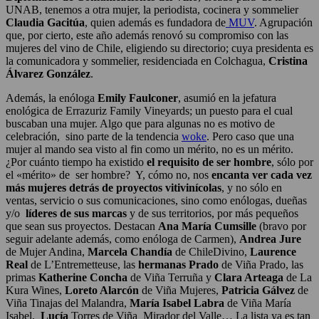
UNAB, tenemos a otra mujer, la periodista, cocinera y sommelier
Claudia Gacitúa
, quien además es fundadora de
MUV
. Agrupación
que, por cierto, este año además renovó su compromiso con las
mujeres del vino de Chile, eligiendo su directorio; cuya presidenta es
la comunicadora y sommelier, residenciada en Colchagua,
Cristina
Álvarez González
.
Además, la enóloga
Emily Faulconer
, asumió en la jefatura
enológica de Errazuriz Family Vineyards; un puesto para el cual
buscaban una mujer. Algo que para algunas no es motivo de
celebración, sino parte de la tendencia
woke
. Pero caso que una
mujer al mando sea visto al fin como un mérito, no es un mérito.
¿Por cuánto tiempo ha existido
el requisito de ser hombre
, sólo por
el «mérito» de ser hombre? Y, cómo no, nos
encanta ver cada vez
más mujeres detrás de proyectos vitivinícolas
, y no sólo en
ventas, servicio o sus comunicaciones, sino como enólogas, dueñas
y/o
líderes de sus marcas
y de sus territorios, por más pequeños
que sean sus proyectos. Destacan
Ana María Cumsille
(bravo por
seguir adelante además, como enóloga de Carmen),
Andrea Jure
de Mujer Andina,
Marcela Chandía
de ChileDivino,
Laurence
Real
de L’Entremetteuse, las
hermanas Prado
de Viña Prado, las
primas
Katherine Concha
de Viña Terruña y
Clara Arteaga
de La
Kura Wines,
Loreto Alarcón
de Viña Mujeres,
Patricia Gálvez
de
Viña Tinajas del Malandra,
María Isabel Labra
de Viña María
Isabel,
Lucía
Torres de Viña Mirador del Valle… La lista ya es tan