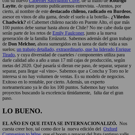
con su nuevo
Cabernet Sauvignon Cuvé
, de la mano de
Rodrigo
Laytte
, de quien pronto publicaremos entrevista. -Atentos, por
cierto, al nombre de este
destacado chileno, radicado en Burdeos
,
asesor en vinos de alta gama, desde el suelo a la botella-.
¿Viñedos
Chadwick?
el Cabernet chileno nacido en Puente Alto, el que más
100 puntos debe sumar hasta ahora de Chile? No me cabe duda que
serán parte de los retos de
Emily Faulconer
, junto a la nueva
generación de la familia Errázuriz. Sabemos además del gran trabajo
de
Don Melchor,
ahora sumergidos en la tarea de darle vida a sus
suelos;
un trabajo detallado, extraordinario, que ha liderado Enrique
Tirado
, y cuya diversidad de cuarteles / componentes utiliza para
darle calidad año a año a unas 17 mil cajas de producción, según
metas del 2020. Qué pasaría si dieran ese paso, de separar, separar y
separar, para llegar «al vino». Sabemos que a Concha y Toro no le
interesa si no hay volumen de ventas. Es su modelo de negocios.
Exitoso en lo rentable, por cierto. Además, un experto
norteamericano ya le dio los 100 puntos. Sabemos hay varios
proyectos buscando la excelencia tímidamente, falta dar el gran
paso.
LO BUENO.
EL AÑO EN QUE ITATA SE INTERNACIONALIZÓ
.
Nos
cuesta creer hoy, tal como dice la nueva edición del
Oxford
Companion to Wine
, que el boom o renacer del Itata (antiguo valle