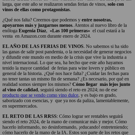
larga, que este año se realizaron sendas ferias de vinos,
solo con
vinos de ellas como protagonistas
.
¿Qué nos falta? Creernos que podemos y
entre nosotras,
apoyarnos más y juzgarnos menos
. Atentos al nuevo libro de la
enóloga
Eugenia Díaz
,
«Las 100 primeras»
el cual estará a la
venta en Amazon.com durante enero de 2024.
EL AÑO DE LAS FERIAS DE VINOS
. No sabemos si ha sido
las ganas de salir post pandemia, o la necesidad de generar negocios
y difundir este mundo en medio de la crisis que vive la industria a
nivel internacional. Lo que sea, ha hecho que este año hayamos
tenido la mayor cantidad de ferias para wine lovers y público en
general de la historia. ¿Qué nos hace falta? ¿Cuidar las fechas para
no tener tantas un mismo fin de semana? ¿Es necesario, por qué en
realidad somos siempre los mismos?
Cómo llegar más lejos junto
al vino de calidad
, seguirá siendo el reto en 2024; no de ese
producto que se vendo como vino dulce
, y es bajo en grado,
saborizado con esencias, y que ya nos da paliza, lamentablemente,
en supermercados.
EL RETO DE LAS RRSS
: Cómo lograr ser rentables seguirá
siendo el reto 2024, de la mano de comunicar más y mejor. Cómo
hacerlo informando, no desinformando, ¡educando! entreteniendo;
cómo hacerlo de la mano de la IA. Estos son parte de los retos que