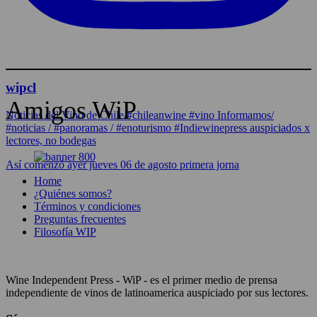
wipcl
Amigos WiP
Noticias del Vino de Chile/#chileanwine #vino Informamos/
#noticias / #panoramas / #enoturismo #Indiewinepress auspiciados x
lectores, no bodegas
Así comenzó ayer jueves 06 de agosto primera jorna
Home
¿Quiénes somos?
Términos y condiciones
Preguntas frecuentes
Filosofía WIP
Wine Independent Press - WiP - es el primer medio de prensa
independiente de vinos de latinoamerica auspiciado por sus lectores.