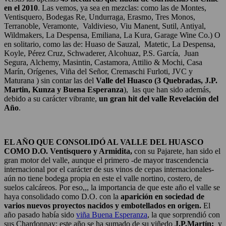
en el 2010
. Las vemos, ya sea en mezclas: como las de Montes,
Ventisquero, Bodegas Re, Undurraga, Erasmo, Tres Monos,
Terranoble, Veramonte, Valdivieso, Viu Manent, Sutil, Antiyal,
Wildmakers, La Despensa, Emiliana, La Kura, Garage Wine Co.) O
en solitario, como las de: Huaso de Sauzal, Matetic, La Despensa,
Koyle, Pérez Cruz, Schwaderer, Alcohuaz, P.S. García, Juan
Segura, Alchemy, Masintin, Castamora, Attilio & Mochi, Casa
Marín, Orígenes, Viña del Señor, Cremaschi Furloti, JVC y
Maturana ) sin contar las del
Valle del Huasco (3 Quebradas, J.P.
Martin, Kunza y Buena Esperanza
), las que han sido además,
debido a su carácter vibrante,
un gran hit del valle Revelación del
Año
.
EL AÑO QUE CONSOLIDÓ AL VALLE DEL HUASCO
COMO D.O.
Ventisquero y Armidita,
con su Pajarete, han sido el
gran motor del valle, aunque el primero -de mayor trascendencia
internacional por el carácter de sus vinos de cepas internacionales-
aún no tiene bodega propia en este el valle nortino, costero, de
suelos calcáreos. Por eso,,, la importancia de que este año el valle se
haya consolidado como D.O. con la
aparición en sociedad de
varios nuevos proyectos nacidos y embotellados en origen.
El
año pasado había sido
viña Buena Esperanza
, la que sorprendió con
sus Chardonnay; este año se ha sumado de su viñedo
J.P.Martín;
y