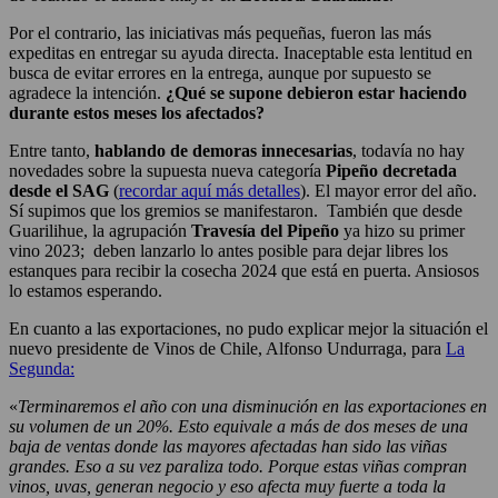
Por el contrario, las iniciativas más pequeñas, fueron las más
expeditas en entregar su ayuda directa. Inaceptable esta lentitud en
busca de evitar errores en la entrega, aunque por supuesto se
agradece la intención.
¿Qué se supone debieron estar haciendo
durante estos meses los afectados?
Entre tanto,
hablando de demoras innecesarias
, todavía no hay
novedades sobre la supuesta nueva categoría
Pipeño decretada
desde el SAG
(
recordar aquí más detalles
). El mayor error del año.
Sí supimos que los gremios se manifestaron. También que desde
Guarilihue, la agrupación
Travesía del Pipeño
ya hizo su primer
vino 2023; deben lanzarlo lo antes posible para dejar libres los
estanques para recibir la cosecha 2024 que está en puerta. Ansiosos
lo estamos esperando.
En cuanto a las exportaciones, no pudo explicar mejor la situación el
nuevo presidente de Vinos de Chile, Alfonso Undurraga, para
La
Segunda:
«
Terminaremos el año con una disminución en las exportaciones en
su volumen de un 20%. Esto equivale a más de dos meses de una
baja de ventas donde las mayores afectadas han sido las viñas
grandes. Eso a su vez paraliza todo. Porque estas viñas compran
vinos, uvas, generan negocio y eso afecta muy fuerte a toda la