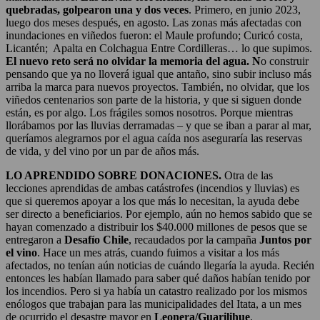
quebradas, golpearon una y dos veces
. Primero, en junio 2023,
luego dos meses después, en agosto. Las zonas más afectadas con
inundaciones en viñedos fueron: el Maule profundo; Curicó costa,
Licantén; Apalta en Colchagua Entre Cordilleras… lo que supimos.
El nuevo reto será no olvidar la memoria del agua. N
o construir
pensando que ya no lloverá igual que antaño, sino subir incluso más
arriba la marca para nuevos proyectos. También, no olvidar, que los
viñedos centenarios son parte de la historia, y que si siguen donde
están, es por algo. Los frágiles somos nosotros. Porque mientras
llorábamos por las lluvias derramadas – y que se iban a parar al mar,
queríamos alegrarnos por el agua caída nos aseguraría las reservas
de vida, y del vino por un par de años más.
LO APRENDIDO SOBRE DONACIONES.
Otra de las
lecciones aprendidas de ambas catástrofes (incendios y lluvias) es
que si queremos apoyar a los que más lo necesitan, la ayuda debe
ser directo a beneficiarios. Por ejemplo, aún no hemos sabido que se
hayan comenzado a distribuir los $40.000 millones de pesos que se
entregaron a
Desafío Chile
, recaudados por la campaña
Juntos por
el vino
. Hace un mes atrás, cuando fuimos a visitar a los más
afectados, no tenían aún noticias de cuándo llegaría la ayuda. Recién
entonces les habían llamado para saber qué daños habían tenido por
los incendios. Pero si ya había un catastro realizado por los mismos
enólogos que trabajan para las municipalidades del Itata, a un mes
de ocurrido el desastre mayor en
Leonera/Guarilihue
.