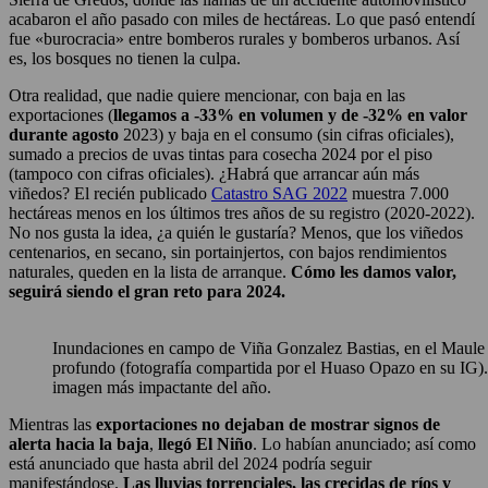
acabaron el año pasado con miles de hectáreas. Lo que pasó entendí
fue «burocracia» entre bomberos rurales y bomberos urbanos. Así
es, los bosques no tienen la culpa.
Otra realidad, que nadie quiere mencionar, con baja en las
exportaciones (
llegamos a -33% en volumen y de -32% en valor
durante agosto
2023) y baja en el consumo (sin cifras oficiales),
sumado a precios de uvas tintas para cosecha 2024 por el piso
(tampoco con cifras oficiales). ¿Habrá que arrancar aún más
viñedos? El recién publicado
Catastro SAG 2022
muestra 7.000
hectáreas menos en los últimos tres años de su registro (2020-2022).
No nos gusta la idea, ¿a quién le gustaría? Menos, que los viñedos
centenarios, en secano, sin portainjertos, con bajos rendimientos
naturales, queden en la lista de arranque.
Cómo les damos valor,
seguirá siendo el gran reto para 2024.
Inundaciones en campo de Viña Gonzalez Bastias, en el Maule
profundo (fotografía compartida por el Huaso Opazo en su IG)
imagen más impactante del año.
Mientras las
exportaciones no dejaban de mostrar signos de
alerta hacia la baja
,
llegó El Niño
. Lo habían anunciado; así como
está anunciado que hasta abril del 2024 podría seguir
manifestándose.
Las lluvias torrenciales, las crecidas de ríos y