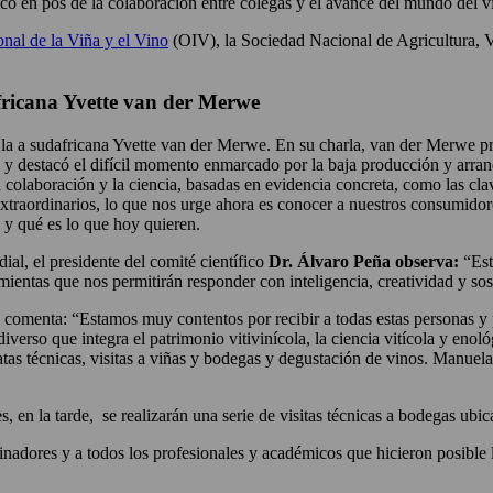
ico en pos de la colaboración entre colegas y el avance del mundo del v
nal de la Viña y el Vino
(OIV), la Sociedad Nacional de Agricultura, Vi
africana Yvette van der Merwe
 la a sudafricana Yvette van der Merwe. En su charla, van der Merwe pres
, y destacó el difícil momento enmarcado por la baja producción y arranq
colaboración y la ciencia, basadas en evidencia concreta, como las claves
xtraordinarios, lo que nos urge ahora es conocer a nuestros consumido
 y qué es lo que hoy quieren.
ial, el presidente del comité científico
Dr. Álvaro Peña observa:
“Est
mientas que nos permitirán responder con inteligencia, creatividad y sos
, comenta: “Estamos muy contentos por recibir a todas estas personas y 
iverso que integra el patrimonio vitivinícola, la ciencia vitícola y eno
tas técnicas, visitas a viñas y bodegas y degustación de vinos. Manuela
 en la tarde, se realizarán una serie de visitas técnicas a bodegas ubic
inadores y a todos los profesionales y académicos que hicieron posible