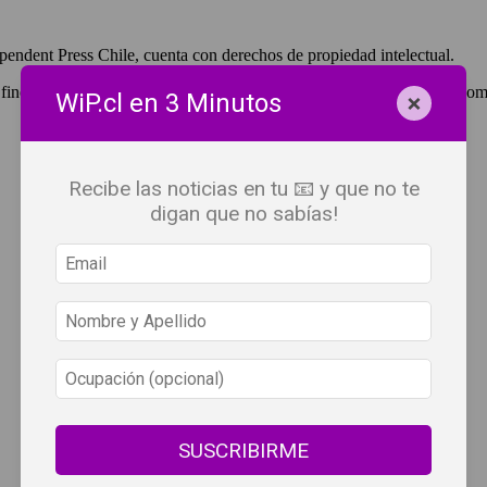
pendent Press Chile, cuenta con derechos de propiedad intelectual.
 fines de lucro, debes ser #SuscriptorWiP.^Para su réplica con fines com
×
WiP.cl en 3 Minutos
Recibe las noticias en tu 📧 y que no te
digan que no sabías!
SUSCRIBIRME