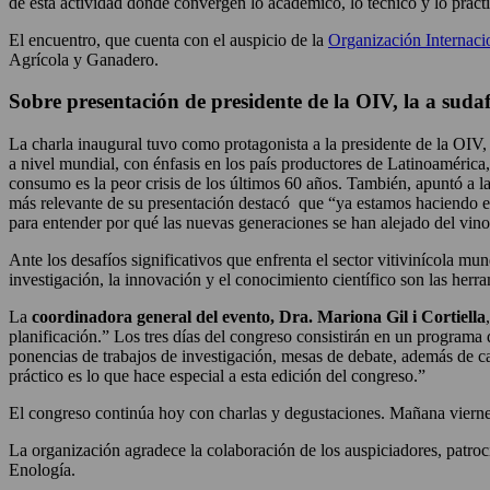
de esta actividad donde convergen lo académico, lo técnico y lo práct
El encuentro, que cuenta con el auspicio de la
Organización Internacio
Agrícola y Ganadero.
Sobre presentación de presidente de la OIV, la a sud
La charla inaugural tuvo como protagonista a la presidente de la OIV,
a nivel mundial, con énfasis en los país productores de Latinoamérica
consumo es la peor crisis de los últimos 60 años. También, apuntó a la 
más relevante de su presentación destacó que “ya estamos haciendo e
para entender por qué las nuevas generaciones se han alejado del vino
Ante los desafíos significativos que enfrenta el sector vitivinícola mund
investigación, la innovación y el conocimiento científico son las herra
La
coordinadora general del evento, Dra. Mariona Gil i Cortiella
planificación.” Los tres días del congreso consistirán en un programa d
ponencias de trabajos de investigación, mesas de debate, además de ca
práctico es lo que hace especial a esta edición del congreso.”
El congreso continúa hoy con charlas y degustaciones. Mañana viernes,
La organización agradece la colaboración de los auspiciadores, patroc
Enología.