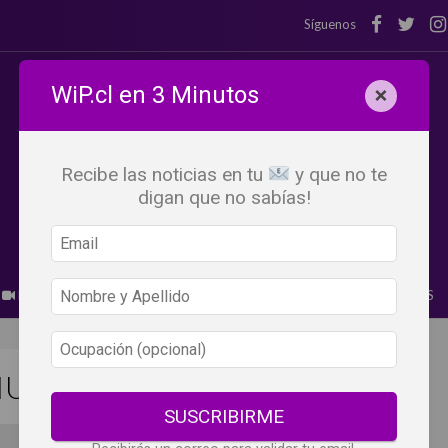
Síguenos
WiP.cl en 3 Minutos
×
Recibe las noticias en tu
y que no te
digan que no sabías!
BEBER X LOS OJOS
GLOSARIO DEL VINO
PANORAMAS
VIU MANENT 2026
SUSCRIBIRME