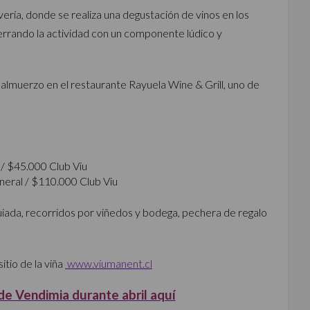
vería, donde se realiza una degustación de vinos en los
cerrando la actividad con un componente lúdico y
almuerzo en el restaurante Rayuela Wine & Grill, uno de
 / $45.000 Club Viu
neral / $110.000 Club Viu
uiada, recorridos por viñedos y bodega, pechera de regalo
itio de la viña
www.viumanent.cl
e Vendimia durante abril aquí