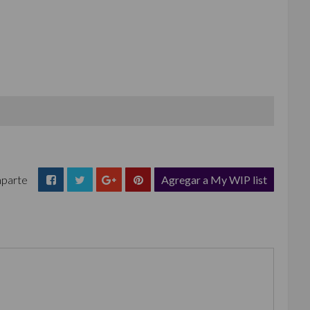
parte
Agregar a My WIP list