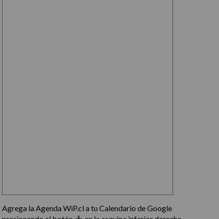
Agrega la Agenda WiP.cl a tu Calendario de Google
presionando el botón
en la esquina inferior derecha