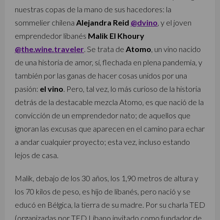
nuestras copas de la mano de sus hacedores: la
sommelier chilena
Alejandra Reid
@dvino
, y el joven
emprendedor libanés
Malik El Khoury
@the.wine.traveler
. Se trata de
Atomo
, un vino nacido
de una historia de amor, sí, flechada en plena pandemia, y
también por las ganas de hacer cosas unidos por una
pasión:
el vino
. Pero, tal vez, lo más curioso de la historia
detrás de la destacable mezcla Atomo, es que nació de la
convicción de un emprendedor nato; de aquellos que
ignoran las excusas que aparecen en el camino para echar
a andar cualquier proyecto; esta vez, incluso estando
lejos de casa.
Malik, debajo de los 30 años, los 1,90 metros de altura y
los 70 kilos de peso, es hijo de libanés, pero nació y se
educó en Bélgica, la tierra de su madre. Por su charla TED
(organizadas por TED Líbano invitado como fundador de