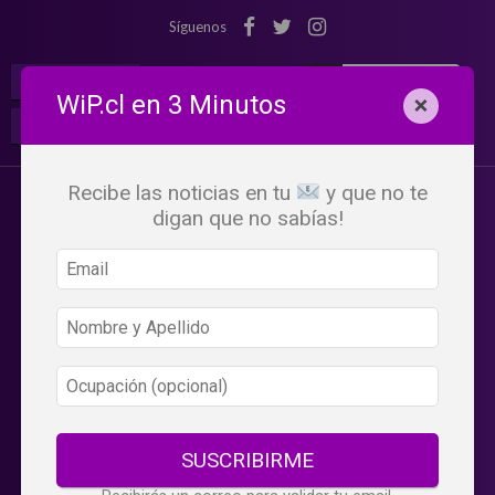
Síguenos
¡Suscribete!
Iniciar Sesión
WiP.cl en 3 Minutos
×
Buscar:
Beneficios
WiP
Recibe las noticias en tu
y que no te
digan que no sabías!
SUSCRIBIRME