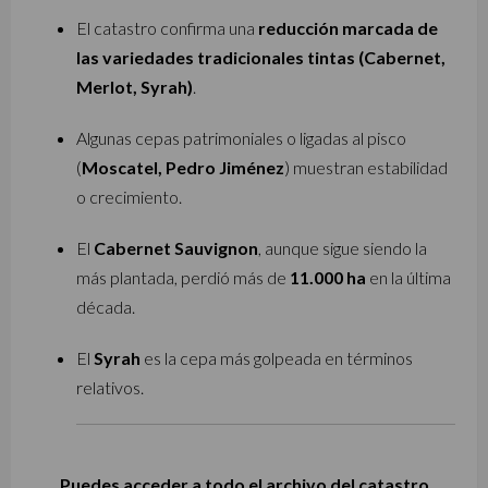
El catastro confirma una
reducción marcada de
las variedades tradicionales tintas (Cabernet,
Merlot, Syrah)
.
Algunas cepas patrimoniales o ligadas al pisco
(
Moscatel, Pedro Jiménez
) muestran estabilidad
o crecimiento.
El
Cabernet Sauvignon
, aunque sigue siendo la
más plantada, perdió más de
11.000 ha
en la última
década.
El
Syrah
es la cepa más golpeada en términos
relativos.
Puedes acceder a todo el archivo del catastro