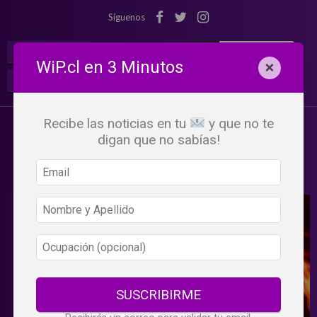
Síguenos
¡Suscribete!
Iniciar Sesión
WiP.cl en 3 Minutos
×
Buscar:
Beneficios
WiP
Recibe las noticias en tu
y que no te
digan que no sabías!
SUSCRIBIRME