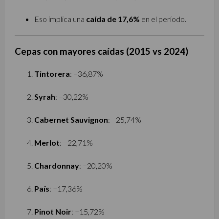
Eso implica una
caída de 17,6%
en el período.
Cepas con mayores caídas (2015 vs 2024)
Tintorera
: −36,87%
Syrah
: −30,22%
Cabernet Sauvignon
: −25,74%
Merlot
: −22,71%
Chardonnay
: −20,20%
País
: −17,36%
Pinot Noir
: −15,72%