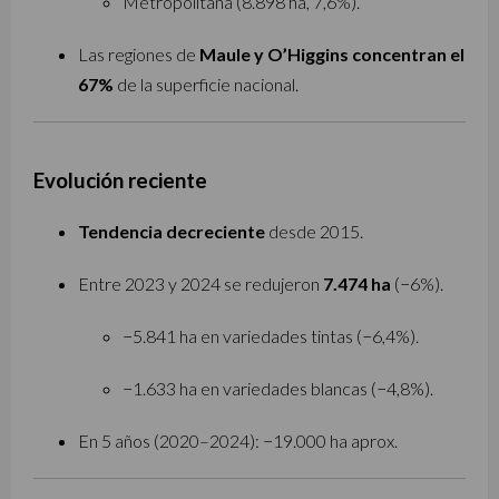
Metropolitana (8.898 ha, 7,6%).
Las regiones de
Maule y O’Higgins concentran el
67%
de la superficie nacional.
Evolución reciente
Tendencia decreciente
desde 2015.
Entre 2023 y 2024 se redujeron
7.474 ha
(−6%).
−5.841 ha en variedades tintas (−6,4%).
−1.633 ha en variedades blancas (−4,8%).
En 5 años (2020–2024): −19.000 ha aprox.