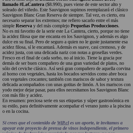
llamado #LaCantera
($8.990), pues viene de este sector alto y
soleado del viñedo. Este Sauvignon supimos reemplazará el clásico
Sauvignon Blanc Gran Reserva de siempre. Tal vez, es cierto, era
necesario separar los extremos; me refiero sacarlo entre el más
simple
Reserva
y del más complejo
Pequeñas Producciones
.
No es mi favorito de la serie este La Cantera, cierto, porque no tiene
la acidez filosa que me encanta en los Sauvignon, y además es algo
dulce en su final. Pero de seguro a quien no le guste justamente esa
acidez filosa, sí le encantará. Además es suave, casi cremoso, y de
acidez justa, con una delicada nariz con notas a grosellas verdes.
Fresco en el final de cada sorbo, no al inicio. Tiene la gracia por
demás de ser buen compañero de una gran variedad de platos, no
sólo del ceviche clásico. Así será gran compañero de aquella corvina
al horno con vegetales, hasta los bocados servidos como abre boca
con vegetales crocantes; también con mariscos de sabor y textura
delicada acompañados con unas gotitas de limón. A los mariscos con
yodo mejor dejar pasar, para ellos necesitamos los Sauvignon Blanc
con más filo y acidez.
En resumen: preciosa serie en sus etiquetas y súper gastronómica en
su estilo, para definitivamente acompañar el verano junto a la piscina
o en la cocina.
Si crees que el contenido de
WiP.cl
es un aporte, te invitamos a
apoyar este proyecto de prensa de vinos independiente, el primero