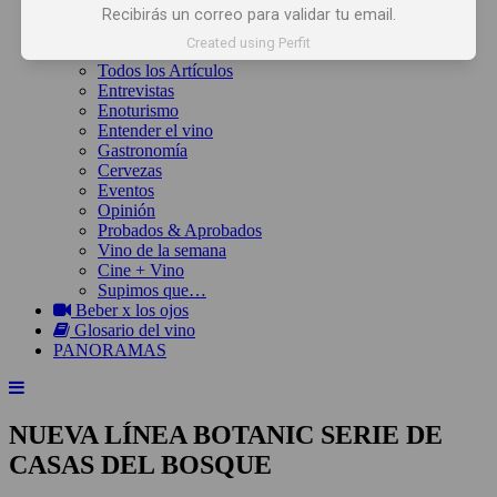
Inicio
Recibirás un correo para validar tu email.
Noticias
Created using Perfit
Artículos
Todos los Artículos
Entrevistas
Enoturismo
Entender el vino
Gastronomía
Cervezas
Eventos
Opinión
Probados & Aprobados
Vino de la semana
Cine + Vino
Supimos que…
Beber x los ojos
Glosario del vino
PANORAMAS
NUEVA LÍNEA BOTANIC SERIE DE
CASAS DEL BOSQUE