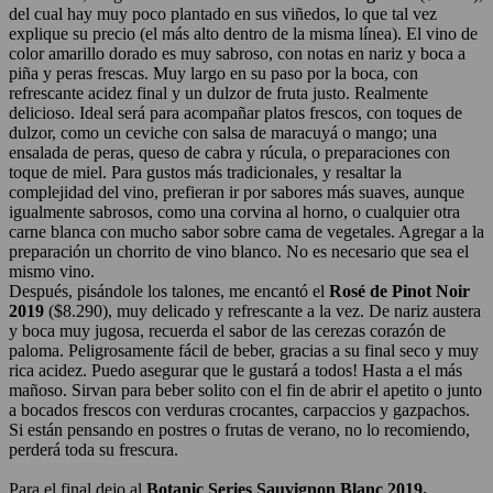
del cual hay muy poco plantado en sus viñedos, lo que tal vez
explique su precio (el más alto dentro de la misma línea). El vino de
color amarillo dorado es muy sabroso, con notas en nariz y boca a
piña y peras frescas. Muy largo en su paso por la boca, con
refrescante acidez final y un dulzor de fruta justo. Realmente
delicioso. Ideal será para acompañar platos frescos, con toques de
dulzor, como un ceviche con salsa de maracuyá o mango; una
ensalada de peras, queso de cabra y rúcula, o preparaciones con
toque de miel. Para gustos más tradicionales, y resaltar la
complejidad del vino, prefieran ir por sabores más suaves, aunque
igualmente sabrosos, como una corvina al horno, o cualquier otra
carne blanca con mucho sabor sobre cama de vegetales. Agregar a la
preparación un chorrito de vino blanco. No es necesario que sea el
mismo vino.
Después, pisándole los talones, me encantó el
Rosé de Pinot Noir
2019
($8.290), muy delicado y refrescante a la vez. De nariz austera
y boca muy jugosa, recuerda el sabor de las cerezas corazón de
paloma. Peligrosamente fácil de beber, gracias a su final seco y muy
rica acidez. Puedo asegurar que le gustará a todos! Hasta a el más
mañoso. Sirvan para beber solito con el fin de abrir el apetito o junto
a bocados frescos con verduras crocantes, carpaccios y gazpachos.
Si están pensando en postres o frutas de verano, no lo recomiendo,
perderá toda su frescura.
Para el final dejo al
Botanic Series Sauvignon Blanc 2019,