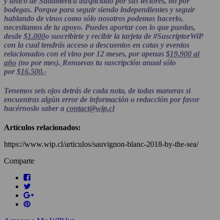
y único de Sudamérica auspiciado por sus lectores, no por
bodegas. Porque para seguir siendo independientes y seguir
hablando de vinos como sólo nosotros podemos hacerlo,
necesitamos de tu apoyo. Puedes aportar con lo que puedas,
desde
$1.000
o suscribirte y recibir la tarjeta de #SuscriptorWiP
con la cual tendrás acceso a descuentos en catas y eventos
relacionados con el vino por 12 meses, por apenas
$19.900 al
año
(no por mes).
Renuevas tu suscripción anual sólo
por
$16.500.-
Tenemos seis ojos detrás de cada nota, de todas maneras si
encuentras algún error de información o redacción por favor
hacérnoslo saber a
contact@wip.cl
Artículos relacionados:
https://www.wip.cl/articulos/sauvignon-blanc-2018-by-the-sea/
Comparte