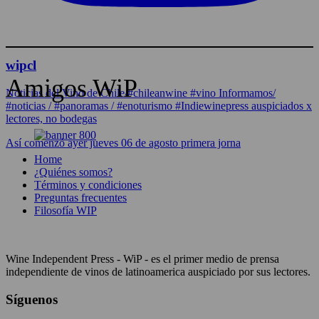
wipcl
Amigos WiP
Noticias del Vino de Chile/#chileanwine #vino Informamos/
#noticias / #panoramas / #enoturismo #Indiewinepress auspiciados x
lectores, no bodegas
Así comenzó ayer jueves 06 de agosto primera jorna
Home
¿Quiénes somos?
Términos y condiciones
Preguntas frecuentes
Filosofía WIP
Wine Independent Press - WiP - es el primer medio de prensa
independiente de vinos de latinoamerica auspiciado por sus lectores.
Síguenos