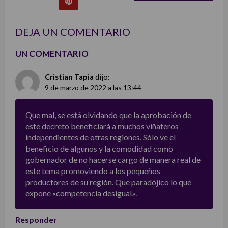
list
DEJA UN COMENTARIO
UN COMENTARIO
Cristian Tapia
dijo:
9 de marzo de 2022 a las 13:44
Que mal, se está olvidando que la aprobación de
este decreto beneficiará a muchos viñateros
independientes de otras regiones. Sólo ve el
beneficio de algunos y la comodidad como
gobernador de no hacerse cargo de manera real de
este tema promoviendo a los pequeños
productores de su región. Que paradójico lo que
expone «competencia desigual».
Responder