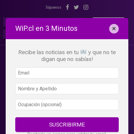
Síguenos
¡Suscribete!
Iniciar Sesión
WiP.cl en 3 Minutos
×
Buscar:
Beneficios
WiP
Recibe las noticias en tu
y que no te
digan que no sabías!
SUSCRIBIRME