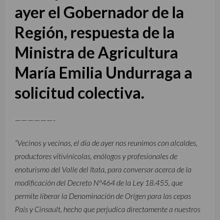
ayer el Gobernador de la
Región, respuesta de la
Ministra de Agricultura
María Emilia Undurraga a
solicitud colectiva.
——————-
“Vecinos y vecinas, el día de ayer nos reunimos con alcaldes,
productores vitivinícolas, enólogos y profesionales de
enoturismo del Valle del Itata, para conversar acerca de la
modificación del Decreto N°464 de la Ley 18.455, que
permite liberar la Denominación de Origen para las cepas
País y Cinsault, hecho que perjudica directamente a nuestros