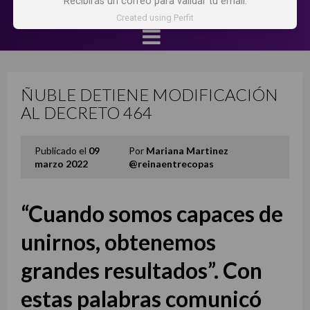
Recibirás un correo para validar tu email.
Created using Perfit
ÑUBLE DETIENE MODIFICACIÓN
AL DECRETO 464
Publicado el
09
Por
Mariana Martinez
marzo 2022
@reinaentrecopas
“Cuando somos capaces de
unirnos, obtenemos
grandes resultados”. Con
estas palabras comunicó