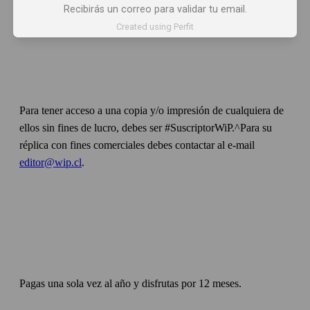
Recibirás un correo para validar tu email.
Created using Perfit
Para tener acceso a una copia y/o impresión de cualquiera de
ellos sin fines de lucro, debes ser #SuscriptorWiP.^Para su
réplica con fines comerciales debes contactar al e-mail
editor@wip.cl
.
Pagas una sola vez al año y disfrutas por 12 meses.