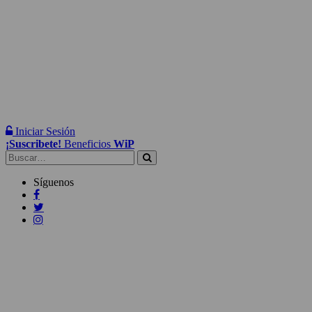
Iniciar Sesión
¡Suscribete!
Beneficios
WiP
Buscar:
Síguenos