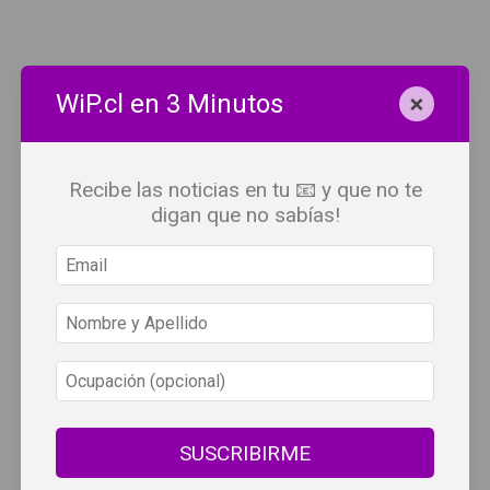
×
WiP.cl en 3 Minutos
Recibe las noticias en tu 📧 y que no te
digan que no sabías!
×
Todo el contenido digital exclusivo desarrollado por y para
Wine Independent Press Chile, cuenta con derechos de
SUSCRIBIRME
propiedad intelectual.