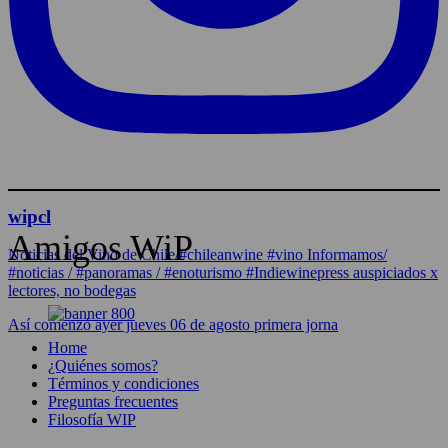
wipcl
Amigos WiP
Noticias del Vino de Chile/#chileanwine #vino Informamos/
#noticias / #panoramas / #enoturismo #Indiewinepress auspiciados x
lectores, no bodegas
Así comenzó ayer jueves 06 de agosto primera jorna
Home
¿Quiénes somos?
Términos y condiciones
Preguntas frecuentes
Filosofía WIP