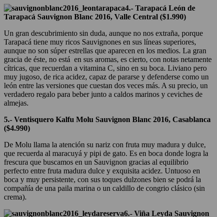
4.- Tarapacá León de
Tarapacá Sauvignon Blanc 2016, Valle Central ($1.990)
Un gran descubrimiento sin duda, aunque no nos extraña, porque
Tarapacá tiene muy ricos Sauvignones en sus líneas superiores,
aunque no son súper estrellas que aparecen en los medios. La gran
gracia de éste, no está en sus aromas, es cierto, con notas netamente
cítricas, que recuerdan a vitamina C, sino en su boca. Liviano pero
muy jugoso, de rica acidez, capaz de pararse y defenderse como un
león entre las versiones que cuestan dos veces más. A su precio, un
verdadero regalo para beber junto a caldos marinos y ceviches de
almejas.
5.- Ventisquero Kalfu Molu Sauvignon Blanc 2016, Casablanca
($4.990)
De Molu llama la atención su nariz con fruta muy madura y dulce,
que recuerda al maracuyá y pipi de gato. Es en boca donde logra la
frescura que buscamos en un Sauvignon gracias al equilibrio
perfecto entre fruta madura dulce y exquisita acidez. Untuoso en
boca y muy persistente, con sus toques dulzones bien se podrá la
compañía de una paila marina o un caldillo de congrio clásico (sin
crema).
6.- Viña Leyda Sauvignon