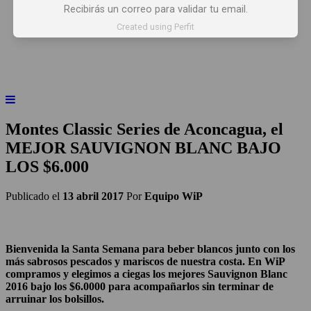
Recibirás un correo para validar tu email.
INICIO
NOTICIAS
ARTÍCULOS
Created using Perfit
BEBER X LOS OJOS
GLOSARIO DEL VINO
PANORAMAS
Montes Classic Series de Aconcagua, el
MEJOR SAUVIGNON BLANC BAJO
LOS $6.000
Publicado el
13 abril 2017
Por
Equipo WiP
Bienvenida la Santa Semana para beber blancos junto con los
más sabrosos pescados y mariscos de nuestra costa. En WiP
compramos y elegimos a ciegas los mejores Sauvignon Blanc
2016 bajo los $6.0000 para acompañarlos sin terminar de
arruinar los bolsillos.