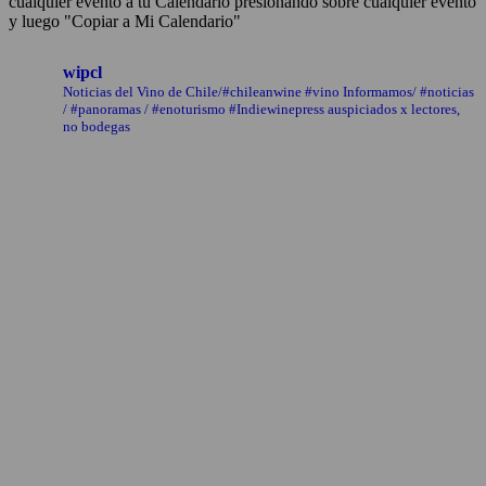
cualquier evento a tu Calendario presionando sobre cualquier evento
y luego "Copiar a Mi Calendario"
wipcl
Noticias del Vino de Chile/#chileanwine #vino Informamos/ #noticias
/ #panoramas / #enoturismo #Indiewinepress auspiciados x lectores,
no bodegas