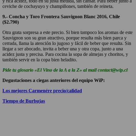
y rica acidez, todo en su justa medida, sin cansar. Para beber junto a
ceviche de cochayuyo y champiñones, también de reineta.
9.- Concha y Toro Frontera Sauvignon Blanc 2016, Chile
($2.790)
Otra grata sorpresa a este precio. Si bien tampoco los aromas de este
Sauvignon son su gran atractivo, porque resulta más bien parca y
cerrada, llama la atención lo jugoso y fácil de beber que resulta. Sin
llegar a ser abocado, invita a beber una y otra copa, junto a una
acidez justa y precisa. Para cocina la sopa de almejas y choritos, y
también servir en la copa bien heladito.
Pide tu glosario «El Vino de la A a la Z» al mail contact@wip.cl
Degustaciones a ciegas anteriores del equipo WiP:
Los mejores Carmenére precio/calidad
Tiempo de Burbujas