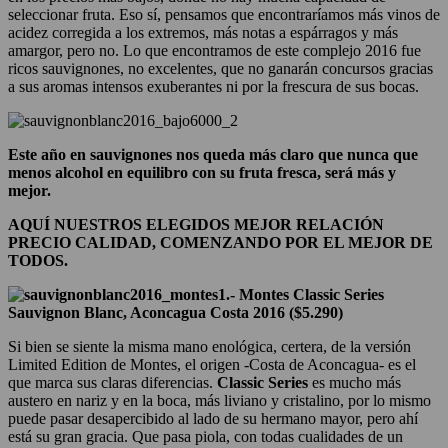
seleccionar fruta. Eso sí, pensamos que encontraríamos más vinos de
acidez corregida a los extremos, más notas a espárragos y más
amargor, pero no. Lo que encontramos de este complejo 2016 fue
ricos sauvignones, no excelentes, que no ganarán concursos gracias
a sus aromas intensos exuberantes ni por la frescura de sus bocas.
Este año en sauvignones nos queda más claro que nunca que
menos alcohol en equilibro con su fruta fresca, será más y
mejor.
AQUÍ NUESTROS ELEGIDOS MEJOR RELACIÓN
PRECIO CALIDAD, COMENZANDO POR EL MEJOR DE
TODOS.
1.- Montes Classic Series
Sauvignon Blanc, Aconcagua Costa 2016 ($5.290)
Si bien se siente la misma mano enológica, certera, de la versión
Limited Edition de Montes, el origen -Costa de Aconcagua- es el
que marca sus claras diferencias.
Classic Series
es mucho más
austero en nariz y en la boca, más liviano y cristalino, por lo mismo
puede pasar desapercibido al lado de su hermano mayor, pero ahí
está su gran gracia. Que pasa piola, con todas cualidades de un