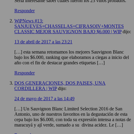
Sería interesante saber cuales fueron los 23 vinos probados.
Responder
WiPNews #13:
SANJUEVES+CHASSELAS+CIFRASOIV+MONTES
CLASSIC MEJOR SAUVIGNON BAJO $6.000 | WIP
dijo:
13 de abril de 2017 a las 23:21
[…] esta semana retomamos los mejores Sauvignon Blanc
bajo los $6.000, ranking que elaboramos a ciegas a inicio del
año con el fin de destacar grandes etiquetas […]
Responder
DOS GENERACIONES, DOS PAISES, UNA
CORDILLERA | WIP
dijo:
24 de mayo de 2017 a las 14:49
[…] Un Sauvignon Blanc Limited Selection 2016 de San
Antonio, uno de nuestros favoritos en la degustación de esta
cepa bajo los $6.000, con toda su expresión intensa a notas de
maracuyá y ají verde, sumado a su divina acidez. Le […]