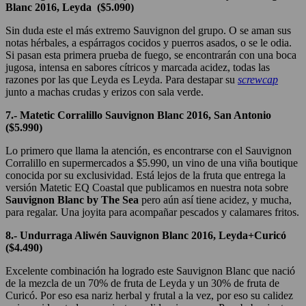
Blanc 2016, Leyda ($5.090)
Sin duda este el más extremo Sauvignon del grupo. O se aman sus
notas hérbales, a espárragos cocidos y puerros asados, o se le odia.
Si pasan esta primera prueba de fuego, se encontrarán con una boca
jugosa, intensa en sabores cítricos y marcada acidez, todas las
razones por las que Leyda es Leyda. Para destapar su
screwcap
junto a machas crudas y erizos con sala verde.
7.- Matetic Corralillo Sauvignon Blanc 2016, San Antonio
($5.990)
Lo primero que llama la atención, es encontrarse con el Sauvignon
Corralillo en supermercados a $5.990, un vino de una viña boutique
conocida por su exclusividad. Está lejos de la fruta que entrega la
versión Matetic EQ Coastal que publicamos en nuestra nota sobre
Sauvignon Blanc by The Sea
pero aún así tiene acidez, y mucha,
para regalar. Una joyita para acompañar pescados y calamares fritos.
8.- Undurraga Aliwén Sauvignon Blanc 2016, Leyda+Curicó
($4.490)
Excelente combinación ha logrado este Sauvignon Blanc que nació
de la mezcla de un 70% de fruta de Leyda y un 30% de fruta de
Curicó. Por eso esa nariz herbal y frutal a la vez, por eso su calidez