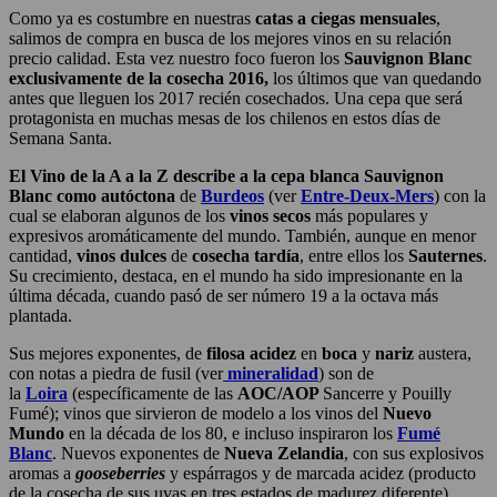
Como ya es costumbre en nuestras
catas a ciegas mensuales
,
salimos de compra en busca de los mejores vinos en su relación
precio calidad. Esta vez nuestro foco fueron los
Sauvignon Blanc
exclusivamente de la cosecha 2016,
los últimos que van quedando
antes que lleguen los 2017 recién cosechados. Una cepa que será
protagonista en muchas mesas de los chilenos en estos días de
Semana Santa.
El Vino de la A a la Z describe a la cepa blanca Sauvignon
Blanc como
autóctona
de
Burdeos
(ver
Entre-Deux-Mers
) con la
cual se elaboran algunos de los
vinos secos
más populares y
expresivos aromáticamente del mundo. También, aunque en menor
cantidad,
vinos dulces
de
cosecha tardía
, entre ellos los
Sauternes
.
Su crecimiento, destaca, en el mundo ha sido impresionante en la
última década, cuando pasó de ser número 19 a la octava más
plantada.
Sus mejores exponentes, de
filosa
acidez
en
boca
y
nariz
austera,
con notas a piedra de fusil (ver
mineralidad
) son de
la
Loira
(específicamente de las
AOC/AOP
Sancerre y Pouilly
Fumé); vinos que sirvieron de modelo a los vinos del
Nuevo
Mundo
en la década de los 80, e incluso inspiraron los
Fumé
Blanc
. Nuevos exponentes de
Nueva Zelandia
, con sus explosivos
aromas a
gooseberries
y espárragos y de marcada acidez (producto
de la cosecha de sus uvas en tres estados de madurez diferente),