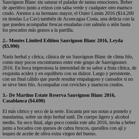
Sauvignon Blanc sin saturar el paladar de tantas emociones. Beber
de aperitivo junto a erizos con salsa verde y cualquier otro marisco
crudo. Atentos a su hermano mayor, el Outer Limits 2016 ($14.200
en tiendas La Cav) también de Aconcagua Costa, una delicia con la
que pueden acompañar frescas ensaladas con salmón o atún hasta
los pescados más grasos a la parrilla.
2.- Montes Limited Edition Sauvignon Blanc 2016, Leyda
($5.990)
Nariz herbal y cítrica, clásica de un Sauvignon Blanc de clima frío,
como muy pocos encontramos entre este grupo de Sauvignones
2016. En boca impresiona la intensidad de su sabor a fruta cítrica, de
exquisita acidez y en equilibrio con su dulzor. Largo y persistente,
con un final cálido que puede resultar empalagoso y cansador si no
se sirve bien frío. Acompañar con ceviches y mariscos crudos.
3.- De Martino Estate Reserva Sauvignon Blanc 2016,
Casablanca ($4.690)
El más cítrico y seco de la serie. Encanta por sus notas a pomelo y
mandarina, sobre un dejo herbal sutil. De cuerpo ligero y alcohol
medio. Su seco final, algo poco común este año 2016, invita a beber
junto a bocados con quesos de cabra frescos, quesillos con ají y
toques de aceite de oliva extra virgen del bueno.