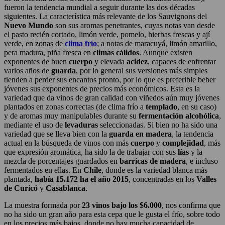
fueron la tendencia mundial a seguir durante las dos décadas
siguientes. La característica más relevante de los Sauvignons del
Nuevo Mundo
son sus aromas penetrantes, cuyas notas van desde
el pasto recién cortado, limón verde, pomelo, hierbas frescas y ají
verde, en zonas de
clima frío
; a notas de maracuyá, limón amarillo,
pera madura, piña fresca en
climas cálidos
. Aunque existen
exponentes de buen
cuerpo
y elevada
acidez
, capaces de enfrentar
varios años de
guarda
, por lo general sus versiones más simples
tienden a perder sus encantos pronto, por lo que es preferible beber
jóvenes sus exponentes de precios más económicos. Esta es la
variedad que da vinos de gran calidad con viñedos aún muy jóvenes
plantados en zonas correctas (de clima frío a
templado
, en su caso)
y de aromas muy manipulables durante su
fermentación alcohólica
,
mediante el uso de
levaduras
seleccionadas. Si bien no ha sido una
variedad que se lleva bien con la
guarda en madera
, la tendencia
actual en la búsqueda de vinos con más
cuerpo
y
complejidad
, más
que expresión aromática, ha sido la de trabajar con sus
lías
y la
mezcla de porcentajes guardados en
barricas de madera
, e incluso
fermentados en ellas. En
Chile
, donde es la variedad blanca más
plantada,
había 15.172 ha el año 2015
, concentradas en los
Valles
de Curicó
y
Casablanca
.
La muestra formada por
23 vinos bajo los $6.000
, nos confirma que
no ha sido un gran año para esta cepa que le gusta el frío, sobre todo
en los precios más bajos, donde no hay mucha capacidad de