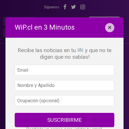
Síguenos
¡Suscribete!
Iniciar Sesión
WiP.cl en 3 Minutos
×
Buscar:
Beneficios
WiP
Recibe las noticias en tu
y que no te
digan que no sabías!
SUSCRIBIRME