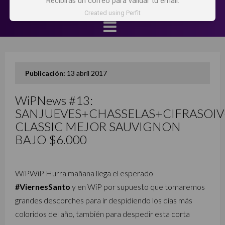
Recibirás un correo para validar tu email.
Created using Perfit
Publicación:
13 abril 2017
WiPNews #13:
SANJUEVES+CHASSELAS+CIFRASOI
CLASSIC MEJOR SAUVIGNON
BAJO $6.000
WiPWiP Hurra mañana llega el esperado
#ViernesSanto
y en WiP por supuesto que tomaremos
grandes descorches para ir despidiendo los días más
coloridos del año, también para despedir esta corta