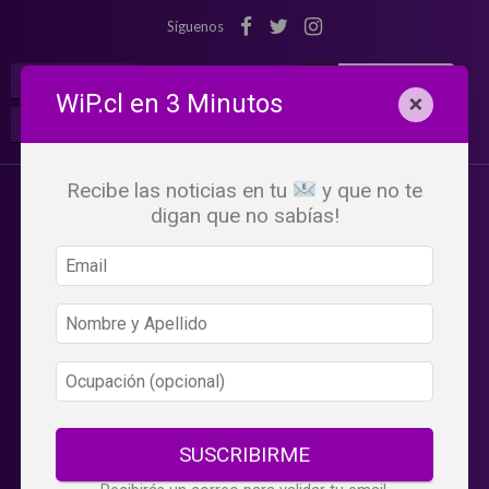
Síguenos
¡Suscribete!
Iniciar Sesión
WiP.cl en 3 Minutos
×
Buscar:
Beneficios
WiP
Recibe las noticias en tu
y que no te
digan que no sabías!
SUSCRIBIRME