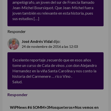
ampelógrafo, un joven del sur de Francia llamado
Jean-Michel Boursiquot. Que Jean-Michel fuera
joven también es relevante en esta historia, pues
sus estudios […]
Responder
José Andrés Vidal
dijo:
24 de noviembre de 2016 a las 12:03
Excelente reportaje ,recuerdo que en esos años
tome un curso de Cata de vinos ,con don Alejandro
Hernandez en la viña Santa Carolina y nos conto la
historia del Carmenere … rico Vino .
Salud.
Responder
WiPNews #6 SOMM+3Mosqueteros+Nos vemos en