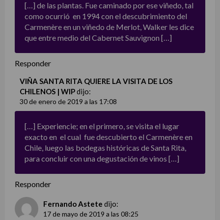
[…] de las plantas. Fue caminado por ese viñedo, tal
como ocurrió en 1994 con el descubrimiento del
Carmenère en un viñedo de Merlot, Walker les dice
que entre medio del Cabernet Sauvignon […]
Responder
VIÑA SANTA RITA QUIERE LA VISITA DE LOS
CHILENOS | WIP
dijo:
30 de enero de 2019 a las 17:08
[…] Experiencie; en el primero, se visita el lugar
exacto en el cual fue descubierto el Carmenère en
Chile, luego las bodegas históricas de Santa Rita,
para concluir con una degustación de vinos […]
Responder
Fernando Astete
dijo:
17 de mayo de 2019 a las 08:25