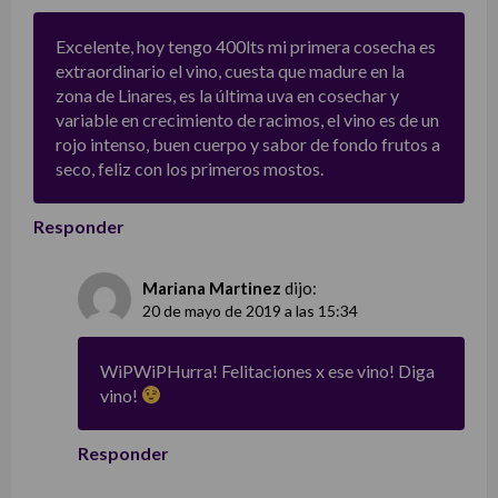
Excelente, hoy tengo 400lts mi primera cosecha es
extraordinario el vino, cuesta que madure en la
zona de Linares, es la última uva en cosechar y
variable en crecimiento de racimos, el vino es de un
rojo intenso, buen cuerpo y sabor de fondo frutos a
seco, feliz con los primeros mostos.
Responder
Mariana Martinez
dijo:
20 de mayo de 2019 a las 15:34
WiPWiPHurra! Felitaciones x ese vino! Diga
vino!
Responder