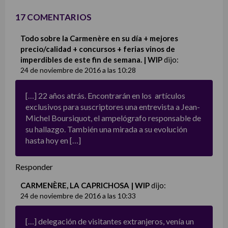
17 COMENTARIOS
Todo sobre la Carmenère en su día + mejores
precio/calidad + concursos + ferias vinos de
imperdibles de este fin de semana. | WIP
dijo:
24 de noviembre de 2016 a las 10:28
[…] 22 años atrás. Encontrarán en los artículos
exclusivos para suscriptores una entrevista a Jean-
Michel Boursiquot, el ampelógrafo responsable de
su hallazgo. También una mirada a su evolución
hasta hoy en […]
Responder
CARMENÈRE, LA CAPRICHOSA | WIP
dijo:
24 de noviembre de 2016 a las 10:33
[…] delegación de visitantes extranjeros, venía un