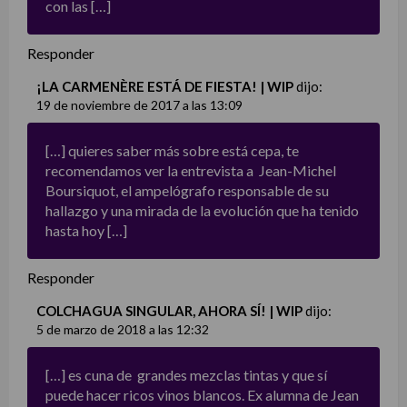
con las […]
Responder
¡LA CARMENÈRE ESTÁ DE FIESTA! | WIP
dijo:
19 de noviembre de 2017 a las 13:09
[…] quieres saber más sobre está cepa, te
recomendamos ver la entrevista a Jean-Michel
Boursiquot, el ampelógrafo responsable de su
hallazgo y una mirada de la evolución que ha tenido
hasta hoy […]
Responder
COLCHAGUA SINGULAR, AHORA SÍ! | WIP
dijo:
5 de marzo de 2018 a las 12:32
[…] es cuna de grandes mezclas tintas y que sí
puede hacer ricos vinos blancos. Ex alumna de Jean