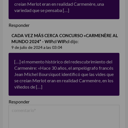
creían Merlot eran en realidad Carmenère, una
variedad que se pensaba […]
Responder
CADA VEZ MÁS CERCA CONCURSO «CARMENÈRE AL
MUNDO 2024” - WIP.cl WIP.cl
dijo:
9 de julio de 2024 a las 03:04
[…] el momento histórico del redescubrimiento del
Carmenère: «Hace 30 años, el ampelógrafo francés
Jean Michel Boursiquot identificó que las vides que
se creían Merlot eran en realidad Carmenère, en los
viñedos de […]
Responder