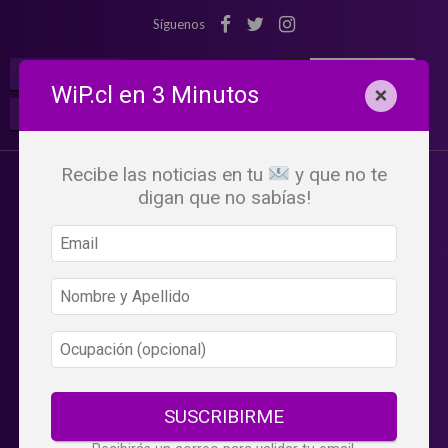
Síguenos
¡Suscribete!
Iniciar Sesión
WiP.cl en 3 Minutos
×
Buscar:
Beneficios
WiP
Recibe las noticias en tu
y que no te
digan que no sabías!
SUSCRIBIRME