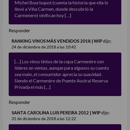
Michel Bourisquot (cuenta la historia que ella lo
llevó a Viña Carmen, donde descubrió la
Carmenere) vinifican hoy […]
Responder
RANKING VINOS MÁS VENDIDOS 2018 | WIP
dijo:
24 de diciembre de 2018 a las 10:42
[…] Los vinos tintos de la cepa Carmenère son
líderes en ventas, aunque para algunos su cuento
sea malo, el consumidor aprecia su suavidad.
Siendo el Carmenère de Puente Austral Reserva
Privada el más […]
Responder
SANTA CAROLINA LUIS PEREIRA 2012 | WIP
dijo:
31 de diciembre de 2018 a las 12:22