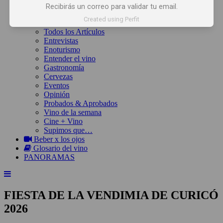
Inicio
Recibirás un correo para validar tu email.
Noticias
Created using Perfit
Artículos
Todos los Artículos
Entrevistas
Enoturismo
Entender el vino
Gastronomía
Cervezas
Eventos
Opinión
Probados & Aprobados
Vino de la semana
Cine + Vino
Supimos que…
Beber x los ojos
Glosario del vino
PANORAMAS
FIESTA DE LA VENDIMIA DE CURICÓ
2026