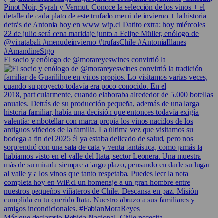
El socio y enólogo de @morareyeswines convirtió la
Más que declararlo Bebida Nacional, Chile necesita