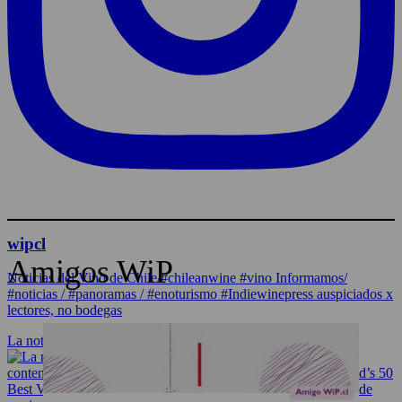
wipcl
Amigos WiP
Noticias del Vino de Chile/#chileanwine #vino Informamos/
#noticias / #panoramas / #enoturismo #Indiewinepress auspiciados x
lectores, no bodegas
La noticia corrió como la pólvora! No podemos est