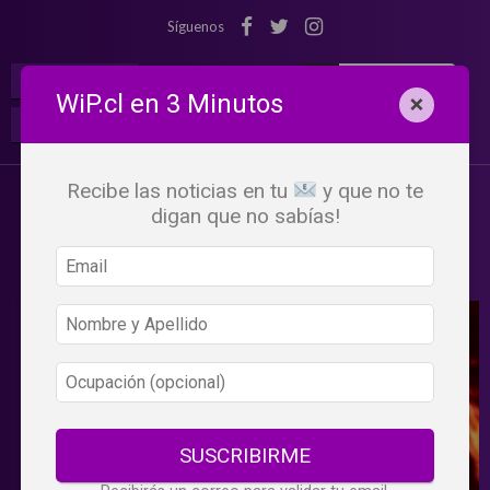
Síguenos
¡Suscribete!
Iniciar Sesión
WiP.cl en 3 Minutos
×
Buscar:
Beneficios
WiP
Recibe las noticias en tu
y que no te
digan que no sabías!
SUSCRIBIRME