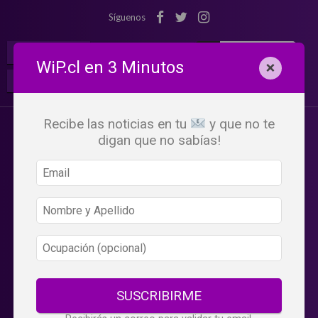
Síguenos
¡Suscribete!
Iniciar Sesión
WiP.cl en 3 Minutos
×
Buscar:
Beneficios
WiP
Recibe las noticias en tu
y que no te
digan que no sabías!
SUSCRIBIRME