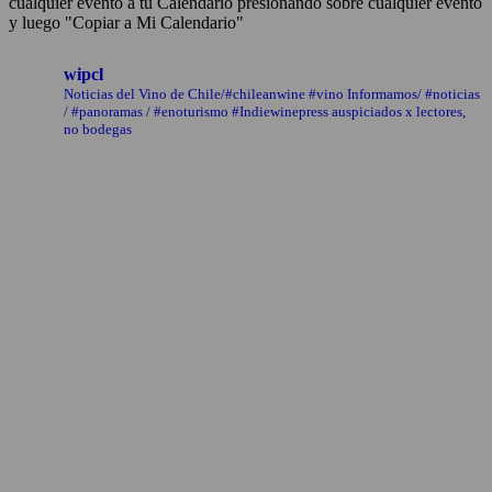
cualquier evento a tu Calendario presionando sobre cualquier evento
y luego "Copiar a Mi Calendario"
wipcl
Noticias del Vino de Chile/#chileanwine #vino Informamos/ #noticias
/ #panoramas / #enoturismo #Indiewinepress auspiciados x lectores,
no bodegas