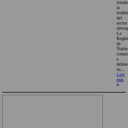
fortal
la
resili
del
sector
silvoa
La
Regió
de
Ñuble
come
a
deline
su...
Leer
más