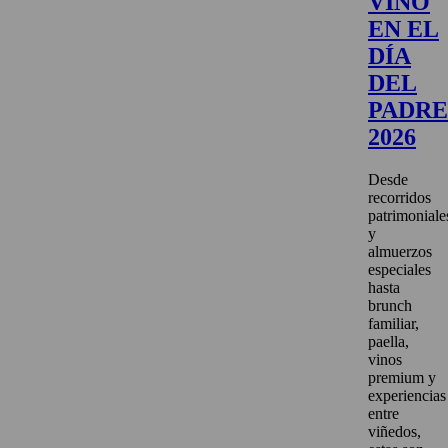
VINO
EN EL
DÍA
DEL
PADRE
2026
Desde
recorridos
patrimoniale
y
almuerzos
especiales
hasta
brunch
familiar,
paella,
vinos
premium y
experiencias
entre
viñedos,