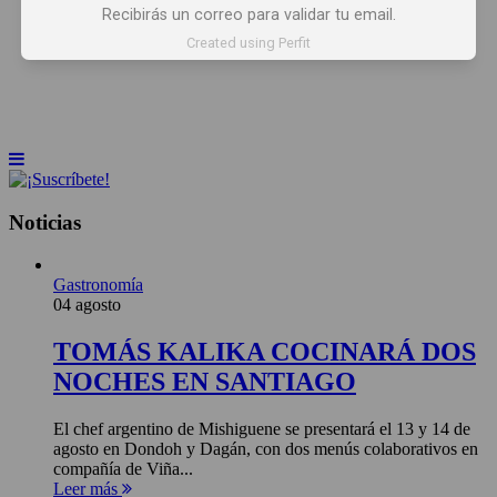
Recibirás un correo para validar tu email.
INICIO
NOTICIAS
ARTÍCULOS
Created using Perfit
BEBER X LOS OJOS
GLOSARIO DEL VINO
PANORAMAS
Noticias
Gastronomía
04 agosto
TOMÁS KALIKA COCINARÁ DOS
NOCHES EN SANTIAGO
El chef argentino de Mishiguene se presentará el 13 y 14 de
agosto en Dondoh y Dagán, con dos menús colaborativos en
compañía de Viña...
Leer más