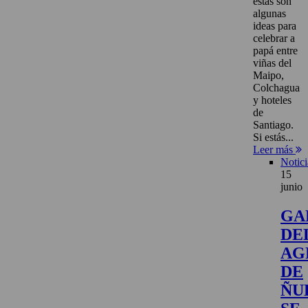
estas son
algunas
ideas para
celebrar a
papá entre
viñas del
Maipo,
Colchagua
y hoteles
de
Santiago.
Si estás...
Leer más
Notici
15
junio
GA
DE
AG
DE
ÑU