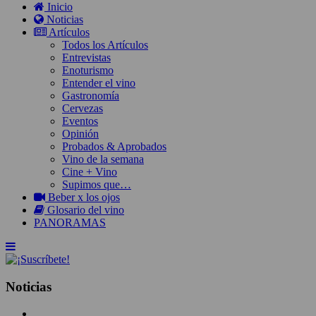
Inicio
Noticias
Artículos
Todos los Artículos
Entrevistas
Enoturismo
Entender el vino
Gastronomía
Cervezas
Eventos
Opinión
Probados & Aprobados
Vino de la semana
Cine + Vino
Supimos que…
Beber x los ojos
Glosario del vino
PANORAMAS
Noticias