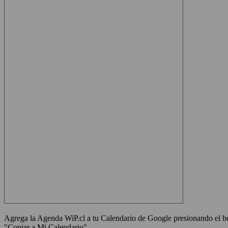
Agrega la Agenda WiP.cl a tu Calendario de Google presionando el bot
"Copiar a Mi Calendario"