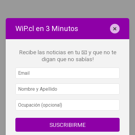
×
WiP.cl en 3 Minutos
Recibe las noticias en tu 📧 y que no te
digan que no sabías!
SUSCRIBIRME