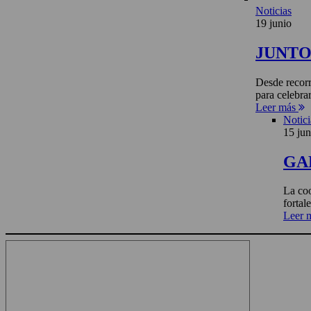
Noticias
19 junio
JUNTO 
Desde recorr
para celebra
Leer más
Notici
15 jun
GA
La coo
fortal
Leer 