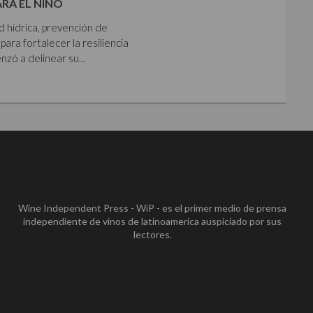
ARA EL NIÑO
ad hídrica, prevención de
para fortalecer la resiliencia
zó a delinear su...
Wine Independent Press - WiP - es el primer medio de prensa
independiente de vinos de latinoamerica auspiciado por sus
lectores.