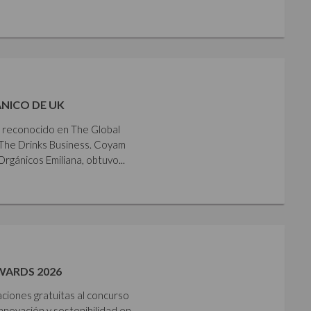
NICO DE UK
e reconocido en The Global
The Drinks Business. Coyam
gánicos Emiliana, obtuvo...
WARDS 2026
aciones gratuitas al concurso
nnovación y sostenibilidad en