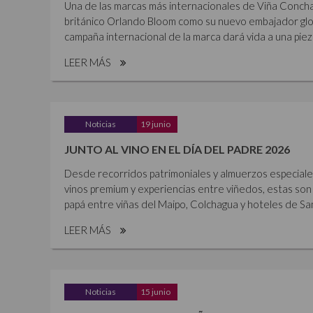
Una de las marcas más internacionales de Viña Concha 
británico Orlando Bloom como su nuevo embajador glob
campaña internacional de la marca dará vida a una piez
LEER MÁS
Noticias
19 junio
JUNTO AL VINO EN EL DÍA DEL PADRE 2026
Desde recorridos patrimoniales y almuerzos especiales 
vinos premium y experiencias entre viñedos, estas son 
papá entre viñas del Maipo, Colchagua y hoteles de Sant
LEER MÁS
Noticias
15 junio