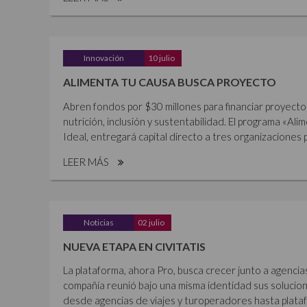
Innovación
10 julio
ALIMENTA TU CAUSA BUSCA PROYECTO
Abren fondos por $30 millones para financiar proyecto
nutrición, inclusión y sustentabilidad. El programa «Al
Ideal, entregará capital directo a tres organizaciones p
LEER MÁS
Noticias
02 julio
NUEVA ETAPA EN CIVITATIS
La plataforma, ahora Pro, busca crecer junto a agencia
compañía reunió bajo una misma identidad sus solucione
desde agencias de viajes y turoperadores hasta plataf