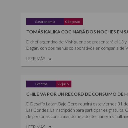
Gastronomía
04 agosto
TOMÁS KALIKA COCINARÁ DOS NOCHES EN 
El chef argentino de Mishiguene se presentará el 13 
Dagán, con dos menús colaborativos en compañía de Vi
LEER MÁS
Eventos
29 julio
CHILE VA POR UN RÉCORD DE CONSUMO DE 
El Desafío Latam Bajo Cero reunirá este viernes 31 de
Las Condes. La inscripción para participar es gratuita. 
de personas consumiendo helado de manera simultánea,
LEER MÁS