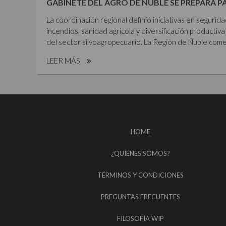
GABINETE DEL AGRO DE ÑUBLE SE PREPARA P
La coordinación regional definió iniciativas en segurid
incendios, sanidad agrícola y diversificación productiva 
del sector silvoagropecuario. La Región de Ñuble comen
LEER MÁS
HOME
¿QUIÉNES SOMOS?
TÉRMINOS Y CONDICIONES
PREGUNTAS FRECUENTES
FILOSOFÍA WIP