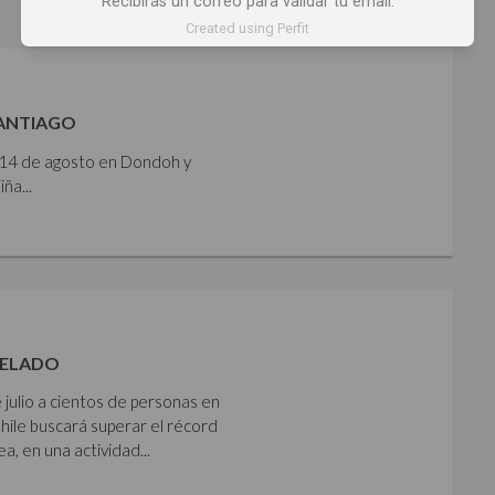
Recibirás un correo para validar tu email.
Created using Perfit
SANTIAGO
y 14 de agosto en Dondoh y
ña...
HELADO
 julio a cientos de personas en
Chile buscará superar el récord
 en una actividad...