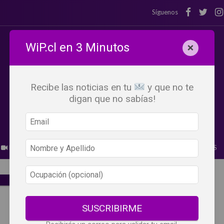
Síguenos
WiP.cl en 3 Minutos
×
Recibe las noticias en tu
y que no te
digan que no sabías!
BEBER X LOS OJOS
GLOSARIO DEL VINO
PANORAMAS
SUSCRIBIRME