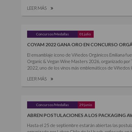
LEER MÁS
Concursos/Medallas
01 julio
COYAM 2022 GANA ORO EN CONCURSO ORGÁ
El ensamblaje ícono de Viñedos Orgánicos Emiliana fu
Organic & Vegan Wine Masters 2026, organizado por 
2022, uno de los vinos más emblemáticos de Viñedos Or
LEER MÁS
Concursos/Medallas
29 junio
ABREN POSTULACIONES A LOS PACKAGING A
Hasta el 25 de septiembre estarán abiertas las postul
organizado por Laben Chile de la Usach, enfocado en i