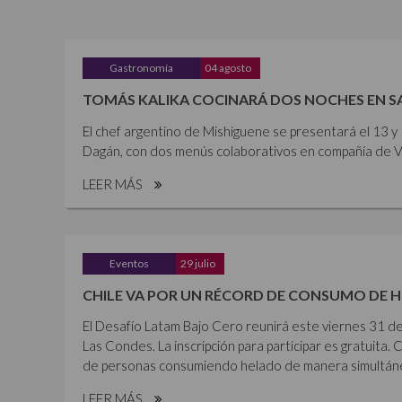
Gastronomía
04 agosto
TOMÁS KALIKA COCINARÁ DOS NOCHES EN 
El chef argentino de Mishiguene se presentará el 13 
Dagán, con dos menús colaborativos en compañía de Vi
LEER MÁS
Eventos
29 julio
CHILE VA POR UN RÉCORD DE CONSUMO DE 
El Desafío Latam Bajo Cero reunirá este viernes 31 de
Las Condes. La inscripción para participar es gratuita. 
de personas consumiendo helado de manera simultánea,
LEER MÁS