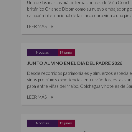
Una de las marcas más internacionales de Viña Concha 
británico Orlando Bloom como su nuevo embajador glob
campaña internacional de la marca dará vida a una piez
LEER MÁS
Noticias
19 junio
JUNTO AL VINO EN EL DÍA DEL PADRE 2026
Desde recorridos patrimoniales y almuerzos especiales 
vinos premium y experiencias entre viñedos, estas son 
papá entre viñas del Maipo, Colchagua y hoteles de Sant
LEER MÁS
Noticias
15 junio