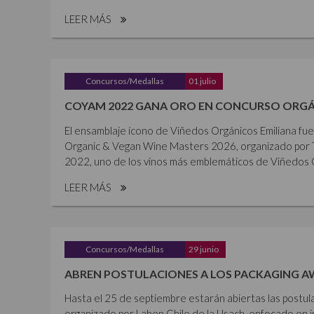
LEER MÁS
Concursos/Medallas
01 julio
COYAM 2022 GANA ORO EN CONCURSO ORGÁ
El ensamblaje ícono de Viñedos Orgánicos Emiliana fu
Organic & Vegan Wine Masters 2026, organizado por 
2022, uno de los vinos más emblemáticos de Viñedos Or
LEER MÁS
Concursos/Medallas
29 junio
ABREN POSTULACIONES A LOS PACKAGING A
Hasta el 25 de septiembre estarán abiertas las postul
organizado por Laben Chile de la Usach, enfocado en i