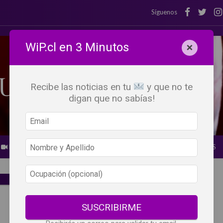
Síguenos
WiP.cl en 3 Minutos
×
Recibe las noticias en tu
y que no te
digan que no sabías!
BEBER X LOS OJOS
GLOSARIO DEL VINO
PANORAMAS
SUSCRIBIRME