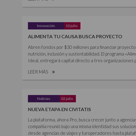
Innovación
10 julio
ALIMENTA TU CAUSA BUSCA PROYECTO
Abren fondos por $30 millones para financiar proyecto
nutrición, inclusión y sustentabilidad. El programa «Al
Ideal, entregará capital directo a tres organizaciones p
LEER MÁS
Noticias
02 julio
NUEVA ETAPA EN CIVITATIS
La plataforma, ahora Pro, busca crecer junto a agencia
compañía reunió bajo una misma identidad sus solucione
desde agencias de viajes y turoperadores hasta plataf