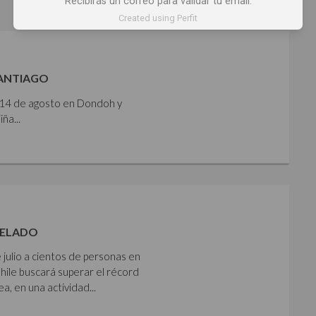
Recibirás un correo para validar tu email.
Created using Perfit
SANTIAGO
y 14 de agosto en Dondoh y
ña...
HELADO
 julio a cientos de personas en
Chile buscará superar el récord
 en una actividad...