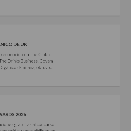
NICO DE UK
e reconocido en The Global
The Drinks Business. Coyam
gánicos Emiliana, obtuvo...
WARDS 2026
aciones gratuitas al concurso
nnovación y sostenibilidad en