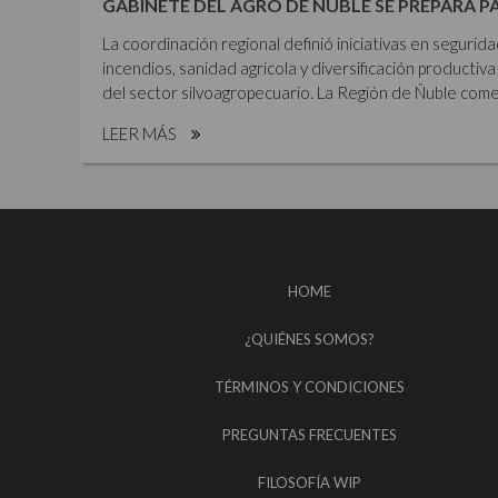
GABINETE DEL AGRO DE ÑUBLE SE PREPARA P
La coordinación regional definió iniciativas en segurid
incendios, sanidad agrícola y diversificación productiva 
del sector silvoagropecuario. La Región de Ñuble comen
LEER MÁS
HOME
¿QUIÉNES SOMOS?
TÉRMINOS Y CONDICIONES
PREGUNTAS FRECUENTES
FILOSOFÍA WIP