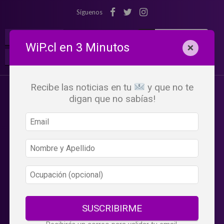
Síguenos
¡Suscribete!
Iniciar Sesión
WiP.cl en 3 Minutos
×
Buscar:
Beneficios
WiP
Recibe las noticias en tu
y que no te
digan que no sabías!
SUSCRIBIRME