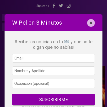
Síguenos
¡Suscribete!
Iniciar Sesión
WiP.cl en 3 Minutos
×
Buscar:
Beneficios
WiP
Recibe las noticias en tu
y que no te
digan que no sabías!
SUSCRIBIRME