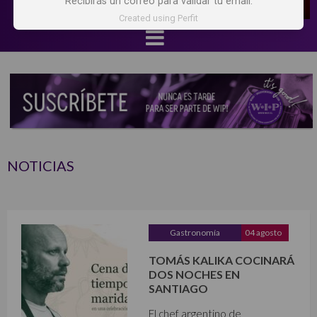
Recibirás un correo para validar tu email.
Created using Perfit
NOTICIAS
Gastronomía
04 agosto
TOMÁS KALIKA COCINARÁ
DOS NOCHES EN
SANTIAGO
El chef argentino de