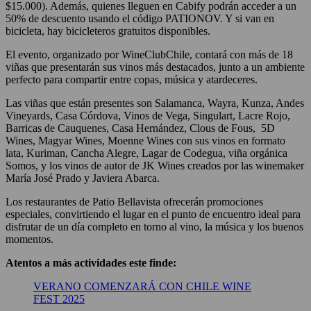
$15.000). Además, quienes lleguen en Cabify podrán acceder a un
50% de descuento usando el código PATIONOV. Y si van en
bicicleta, hay bicicleteros gratuitos disponibles.
El evento, organizado por WineClubChile, contará con más de 18
viñas que presentarán sus vinos más destacados, junto a un ambiente
perfecto para compartir entre copas, música y atardeceres.
Las viñas que están presentes son Salamanca, Wayra, Kunza, Andes
Vineyards, Casa Córdova, Vinos de Vega, Singulart, Lacre Rojo,
Barricas de Cauquenes, Casa Hernández, Clous de Fous, 5D
Wines, Magyar Wines, Moenne Wines con sus vinos en formato
lata, Kuriman, Cancha Alegre, Lagar de Codegua, viña orgánica
Somos, y los vinos de autor de JK Wines creados por las winemaker
María José Prado y Javiera Abarca.
Los restaurantes de Patio Bellavista ofrecerán promociones
especiales, convirtiendo el lugar en el punto de encuentro ideal para
disfrutar de un día completo en torno al vino, la música y los buenos
momentos.
Atentos a más actividades este finde:
VERANO COMENZARÁ CON CHILE WINE
FEST 2025