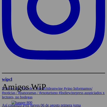
wipcl
Amigos WiP
Noticias del Vino de Chile/#chileanwine #vino Informamos/
#noticias / #panoramas / #enoturismo #Indiewinepress auspiciados x
lectores, no bodegas
Así comenzó ayer jueves 06 de agosto primera jorna