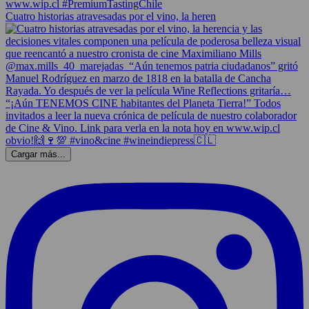
Cuatro historias atravesadas por el vino, la heren
Cargar más...