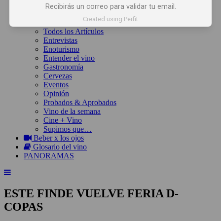
Inicio
Recibirás un correo para validar tu email.
Noticias
Created using Perfit
Artículos
Todos los Artículos
Entrevistas
Enoturismo
Entender el vino
Gastronomía
Cervezas
Eventos
Opinión
Probados & Aprobados
Vino de la semana
Cine + Vino
Supimos que…
Beber x los ojos
Glosario del vino
PANORAMAS
ESTE FINDE VUELVE FERIA D-
COPAS