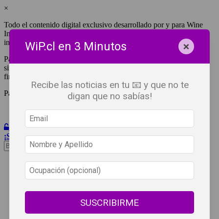
×
Todo el contenido digital exclusivo desarrollado por y para Wine
Independent Press Chile, cuenta con derechos de propiedad
intelectual.
×
WiP.cl en 3 Minutos
Para tener acceso a una copia y/o impresión de cualquiera de ellos
sin fines de lucro, debes ser #SuscriptorWiP.^Para su réplica con
fines comerciales debes contactar al e-mail
editor@wip.cl
.
Recibe las noticias en tu 📧 y que no te
Pagas una sola vez al año y disfrutas por 12 meses.
digan que no sabías!
Iniciar Sesión
¡Suscribete!
Beneficios
WiP
Buscar:
Síguenos
SUSCRIBIRME