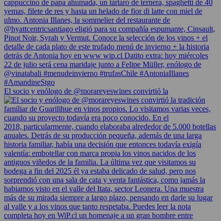
El socio y enólogo de @morareyeswines convirtió la