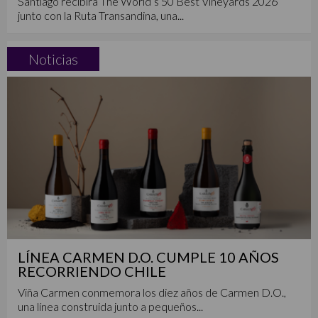
Santiago recibirá The World’s 50 Best Vineyards 2026
junto con la Ruta Transandina, una...
Noticias
LÍNEA CARMEN D.O. CUMPLE 10 AÑOS
RECORRIENDO CHILE
Viña Carmen conmemora los diez años de Carmen D.O.,
una línea construida junto a pequeños...