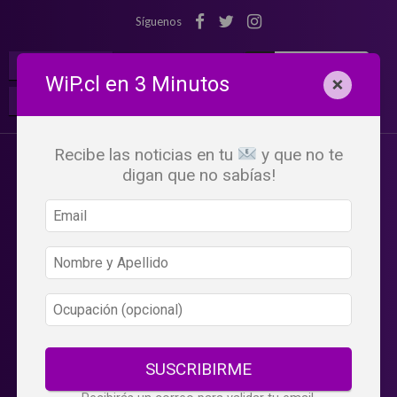
Síguenos
¡Suscribete!
Iniciar Sesión
WiP.cl en 3 Minutos
×
Buscar:
Beneficios
WiP
Recibe las noticias en tu
y que no te
digan que no sabías!
SUSCRIBIRME