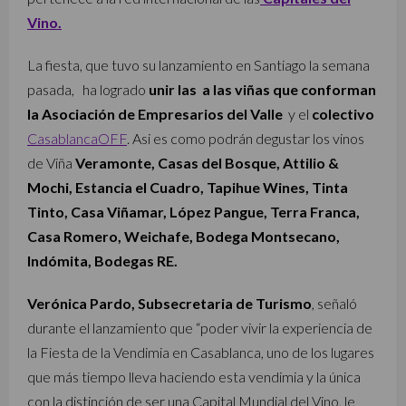
Vino.
La fiesta, que tuvo su lanzamiento en Santiago la semana
pasada, ha logrado
unir las a las viñas que conforman
la Asociación de Empresarios del Valle
y el
colectivo
CasablancaOFF
. Asi es como podrán degustar los vinos
de Viña
Veramonte, Casas del Bosque, Attilio &
Mochi, Estancia el Cuadro, Tapihue Wines, Tinta
Tinto, Casa Viñamar, López Pangue, Terra Franca,
Casa Romero, Weichafe, Bodega Montsecano,
Indómita, Bodegas RE.
Verónica Pardo, Subsecretaria de Turismo
, señaló
durante el lanzamiento que “poder vivir la experiencia de
la Fiesta de la Vendimia en Casablanca, uno de los lugares
que más tiempo lleva haciendo esta vendimia y la única
con la distinción de ser una Capital Mundial del Vino, le