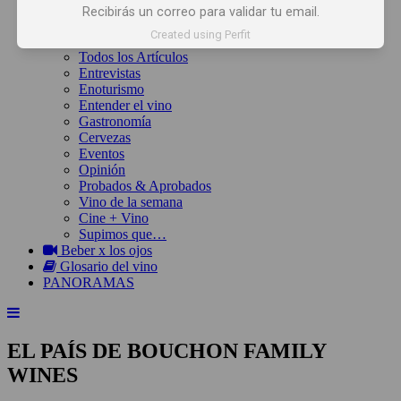
Inicio
Recibirás un correo para validar tu email.
Noticias
Created using Perfit
Artículos
Todos los Artículos
Entrevistas
Enoturismo
Entender el vino
Gastronomía
Cervezas
Eventos
Opinión
Probados & Aprobados
Vino de la semana
Cine + Vino
Supimos que…
Beber x los ojos
Glosario del vino
PANORAMAS
EL PAÍS DE BOUCHON FAMILY
WINES