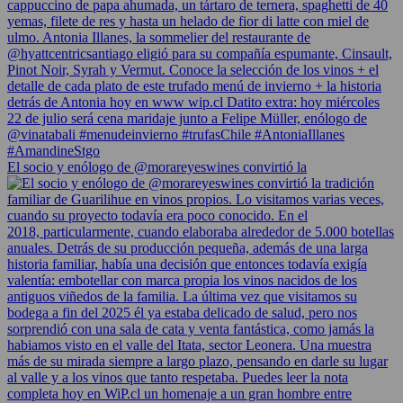
El socio y enólogo de @morareyeswines convirtió la