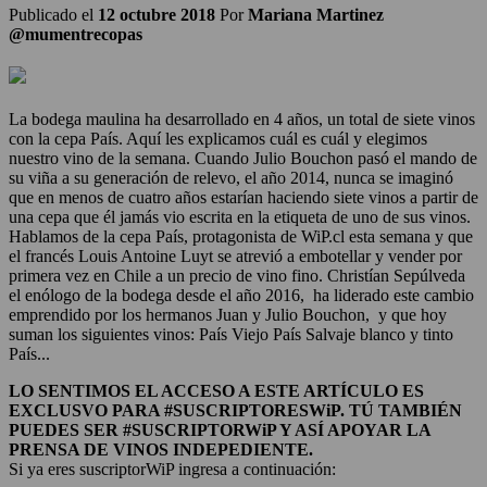
Publicado el
12 octubre 2018
Por
Mariana Martinez
@mumentrecopas
La bodega maulina ha desarrollado en 4 años, un total de siete vinos
con la cepa País. Aquí les explicamos cuál es cuál y elegimos
nuestro vino de la semana. Cuando Julio Bouchon pasó el mando de
su viña a su generación de relevo, el año 2014, nunca se imaginó
que en menos de cuatro años estarían haciendo siete vinos a partir de
una cepa que él jamás vio escrita en la etiqueta de uno de sus vinos.
Hablamos de la cepa País, protagonista de WiP.cl esta semana y que
el francés Louis Antoine Luyt se atrevió a embotellar y vender por
primera vez en Chile a un precio de vino fino. Christían Sepúlveda
el enólogo de la bodega desde el año 2016, ha liderado este cambio
emprendido por los hermanos Juan y Julio Bouchon, y que hoy
suman los siguientes vinos: País Viejo País Salvaje blanco y tinto
País...
LO SENTIMOS EL ACCESO A ESTE ARTÍCULO ES
EXCLUSVO PARA #SUSCRIPTORESWiP. TÚ TAMBIÉN
PUEDES SER #SUSCRIPTORWiP Y ASÍ APOYAR LA
PRENSA DE VINOS INDEPEDIENTE.
Si ya eres suscriptorWiP ingresa a continuación: