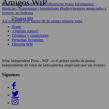
Amigos WiP
Noticias del Vino de Chile/#chileanwine #vino Informamos/
#noticias / #panoramas / #enoturismo #Indiewinepress auspiciados x
lectores, no bodegas
Así comenzó ayer jueves 06 de agosto primera jorna
Home
¿Quiénes somos?
Términos y condiciones
Preguntas frecuentes
Filosofía WIP
Wine Independent Press - WiP - es el primer medio de prensa
independiente de vinos de latinoamerica auspiciado por sus lectores.
Síguenos