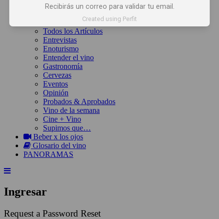
Inicio
Recibirás un correo para validar tu email.
Noticias
Created using Perfit
Artículos
Todos los Artículos
Entrevistas
Enoturismo
Entender el vino
Gastronomía
Cervezas
Eventos
Opinión
Probados & Aprobados
Vino de la semana
Cine + Vino
Supimos que…
Beber x los ojos
Glosario del vino
PANORAMAS
Ingresar
Request a Password Reset