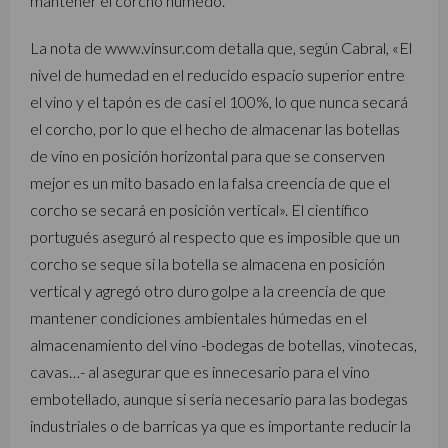
mantener el corcho húmedo.
La nota de www.vinsur.com detalla que, según Cabral, «El
nivel de humedad en el reducido espacio superior entre
el vino y el tapón es de casi el 100%, lo que nunca secará
el corcho, por lo que el hecho de almacenar las botellas
de vino en posición horizontal para que se conserven
mejor es un mito basado en la falsa creencia de que el
corcho se secará en posición vertical». El científico
portugués aseguró al respecto que es imposible que un
corcho se seque si la botella se almacena en posición
vertical y agregó otro duro golpe a la creencia de que
mantener condiciones ambientales húmedas en el
almacenamiento del vino -bodegas de botellas, vinotecas,
cavas…- al asegurar que es innecesario para el vino
embotellado, aunque si sería necesario para las bodegas
industriales o de barricas ya que es importante reducir la