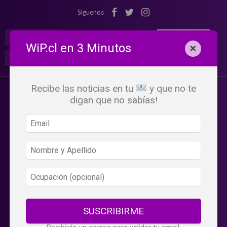
Síguenos
¡Suscribete!
Iniciar Sesión
WiP.cl en 3 Minutos
×
Buscar:
Beneficios
WiP
Recibe las noticias en tu
y que no te
digan que no sabías!
SUSCRIBIRME