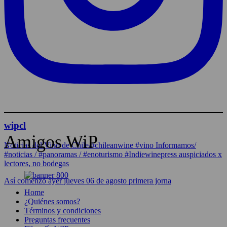
wipcl
Amigos WiP
Noticias del Vino de Chile/#chileanwine #vino Informamos/
#noticias / #panoramas / #enoturismo #Indiewinepress auspiciados x
lectores, no bodegas
Así comenzó ayer jueves 06 de agosto primera jorna
Home
¿Quiénes somos?
Términos y condiciones
Preguntas frecuentes