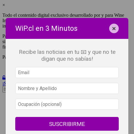
×
Todo el contenido digital exclusivo desarrollado por y para Wine
Independent Press Chile, cuenta con derechos de propiedad
intelectual.
×
WiP.cl en 3 Minutos
Para tener acceso a una copia y/o impresión de cualquiera de ellos
sin fines de lucro, debes ser #SuscriptorWiP.^Para su réplica con
fines comerciales debes contactar al e-mail
editor@wip.cl
.
Recibe las noticias en tu 📧 y que no te
Pagas una sola vez al año y disfrutas por 12 meses.
digan que no sabías!
Iniciar Sesión
¡Suscribete!
Beneficios
WiP
Buscar:
Síguenos
SUSCRIBIRME