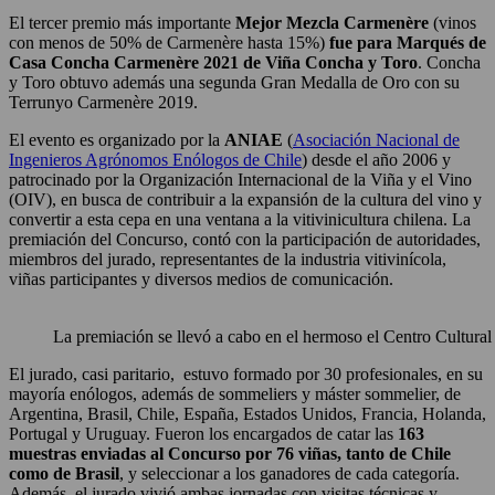
El tercer premio más importante
Mejor Mezcla
Carmenère
(vinos
con menos de 50% de Carmenère hasta 15%)
fue para
Marqués de
Casa Concha Carmenère 2021 de Viña Concha y Toro
. Concha
y Toro obtuvo además una segunda Gran Medalla de Oro con su
Terrunyo Carmenère 2019.
El evento es organizado por la
ANIAE
(
Asociación Nacional de
Ingenieros Agrónomos Enólogos de Chile
) desde el año 2006 y
patrocinado por la Organización Internacional de la Viña y el Vino
(OIV), en busca de contribuir a la expansión de la cultura del vino y
convertir a esta cepa en una ventana a la vitivinicultura chilena. La
premiación del Concurso, contó con la participación de autoridades,
miembros del jurado, representantes de la industria vitivinícola,
viñas participantes y diversos medios de comunicación.
La premiación se llevó a cabo en el hermoso el Centro Cultura
El jurado, casi paritario, estuvo formado por 30 profesionales, en su
mayoría enólogos, además de sommeliers y máster sommelier, de
Argentina, Brasil, Chile, España, Estados Unidos, Francia, Holanda,
Portugal y Uruguay. Fueron los encargados de catar las
163
muestras enviadas al Concurso por 76 viñas, tanto de Chile
como de Brasil
, y seleccionar a los ganadores de cada categoría.
Además, el jurado vivió ambas jornadas con visitas técnicas y