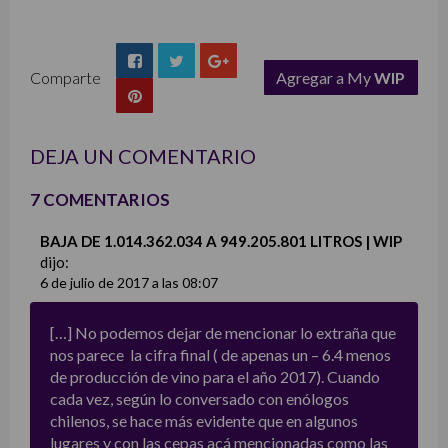
Comparte
Agregar a My
WIP
list
DEJA UN COMENTARIO
7 COMENTARIOS
BAJA DE 1.014.362.034 A 949.205.801 LITROS | WIP
dijo:
6 de julio de 2017 a las 08:07
[…] No podemos dejar de mencionar lo extraña que
nos parece la cifra final ( de apenas un – 6.4 menos
de producción de vino para el año 2017). Cuando
cada vez, según lo conversado con enólogos
chilenos, se hace más evidente que en algunos
lugares y con las cepas acá mencionadas como las