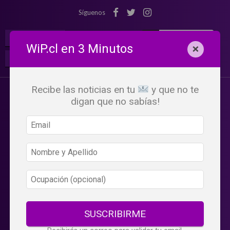
Síguenos
¡Suscribete!
Iniciar Sesión
WiP.cl en 3 Minutos
×
Buscar:
Beneficios
WiP
Recibe las noticias en tu
y que no te
digan que no sabías!
SUSCRIBIRME