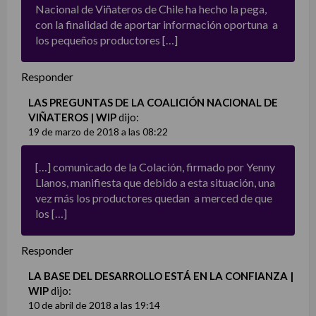
Nacional de Viñateros de Chile ha hecho la pega,
con la finalidad de aportar información oportuna a
los pequeños productores […]
Responder
LAS PREGUNTAS DE LA COALICIÓN NACIONAL DE
VIÑATEROS | WIP
dijo:
19 de marzo de 2018 a las 08:22
[…] comunicado de la Colación, firmado por Yenny
Llanos, manifiesta que debido a esta situación, una
vez más los productores quedan a merced de que
los […]
Responder
LA BASE DEL DESARROLLO ESTÁ EN LA CONFIANZA |
WIP
dijo:
10 de abril de 2018 a las 19:14