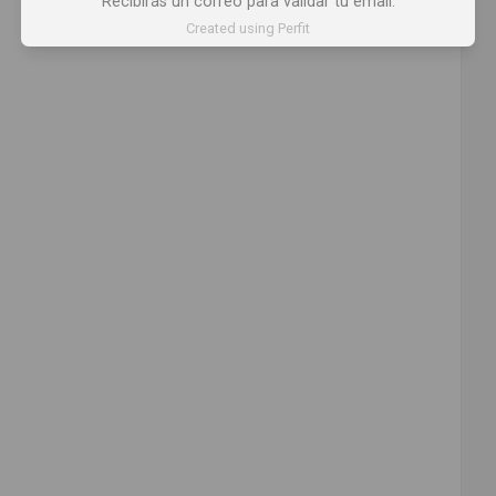
Recibirás un correo para validar tu email.
Comparte
Created using Perfit