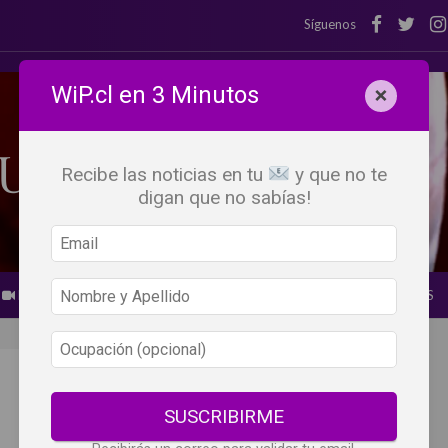
Síguenos
WiP.cl en 3 Minutos
×
Recibe las noticias en tu
y que no te
digan que no sabías!
BEBER X LOS OJOS
GLOSARIO DEL VINO
PANORAMAS
SUSCRIBIRME