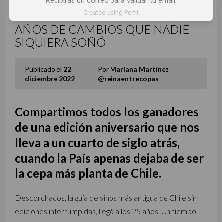
Recibirás un correo para validar tu email.
Created using Perfit
GUÍA 2023 DESCORCHADOS, 25
AÑOS DE CAMBIOS QUE NADIE
SIQUIERA SOÑÓ
Publicado el
22
Por
Mariana Martínez
diciembre 2022
@reinaentrecopas
Compartimos todos los ganadores
de una edición aniversario que nos
lleva a un cuarto de siglo atrás,
cuando la País apenas dejaba de ser
la cepa más planta de Chile.
Descorchados, la guía de vinos más antigua de Chile sin
ediciones interrumpidas, llegó a los 25 años. Un tiempo