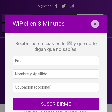
Síguenos
¡Suscribete!
Iniciar Sesión
WiP.cl en 3 Minutos
×
Buscar:
Beneficios
WiP
Recibe las noticias en tu
y que no te
digan que no sabías!
SUSCRIBIRME