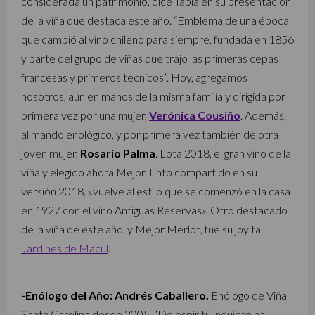
considerada un patrimonio, dice Tapia en su presentación
de la viña que destaca este año. “Emblema de una época
que cambió al vino chileno para siempre, fundada en 1856
y parte del grupo de viñas que trajo las primeras cepas
francesas y primeros técnicos”. Hoy, agregamos
nosotros, aún en manos de la misma familia y dirigida por
primera vez por una mujer,
Verónica Cousiño
. Además,
al mando enológico, y por primera vez también de otra
joven mujer,
Rosario Palma
. Lota 2018, el gran vino de la
viña y elegido ahora Mejor Tinto compartido en su
versión 2018, «vuelve al estilo que se comenzó en la casa
en 1927 con el vino Antiguas Reservas». Otro destacado
de la viña de este año, y Mejor Merlot, fue su joyita
Jardines de Macul
.
-Enólogo del Año: Andrés Caballero.
Enólogo de Viña
Santa Carolina desde 2005. “De espíritu inquieto ha