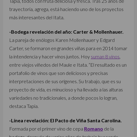
Tapia, todos con fruta deliciosa y fresca. Tras 25 años de
trayectoria, agrega, está haciendo uno de los proyectos
más interesantes del Itata.
-Bodega revelación del año: Carter & Mollenhauer.
La pareja de enólogos Karen Mollenhauer y Edgard
Carter, se formaron en grandes viñas para en 2014 tomar
la intendencia y hacer vinos juntos. Hoy
suman 8 vinos
,
entre viejos viñedos del Maule e Itata. “El resultado es un
portafolio de vinos que son deliciosos y precisas
interpretaciones de sus orígenes. Su trabajo, que es su
proyecto de vida, es minucioso y ha llevado a las alturas
variedades no tradicionales, a donde pocos lo logran,
destaca Tapia.
-Línea revelación: El Pacto de Viña Santa Carolina.
Formada por el primer vino de cepa
Romano
de la
bodega, después de varios años de trabajo buscando