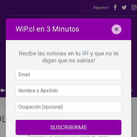
Síguenos
WiP.cl en 3 Minutos
×
Recibe las noticias en tu
y que no te
digan que no sabías!
BEBER X LOS OJOS
GLOSARIO DEL VINO
PANORAMAS
OLO HA TENDO UN BUEN
SUSCRIBIRME