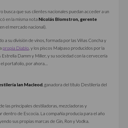
o busca que sus clientes nacionales puedan acceder a un
icó en la misma nota
Nicolás Blomstron, gerente
 en el mercado nacional).
a su división de vinos, formada por las Viñas Concha y
ca
propia Diablo
, y los piscos Malpaso producidos por la
Estrella Damm y Miller, y su sociedad con la cervecería
el portafolio, por ahora…
stilería Ian Macleod
, ganadora del título Destilería del
de las principales destiladoras, mezcladoras y
r dentro de Escocia. La compañía producía para el año
uyendo sus propias marcas de Gin, Ron y Vodka.