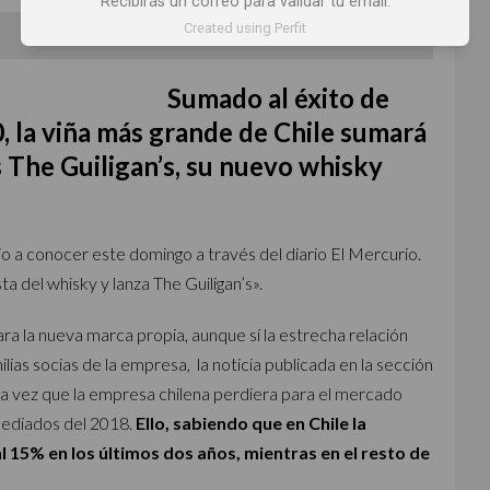
Recibirás un correo para validar tu email.
Created using Perfit
Por
Mariana Martinez @reinaentrecopas
Sumado al éxito de
, la viña más grande de Chile sumará
s The Guiligan’s, su nuevo whisky
io a conocer este domingo a través del diario El Mercurio.
ta del whisky y lanza The Guiligan’s».
ara la nueva marca propia, aunque sí la estrecha relación
ilias socias de la empresa, la noticia publicada en la sección
una vez que la empresa chilena perdiera para el mercado
mediados del 2018.
Ello, sabiendo que en Chile la
 15% en los últimos dos años, mientras en el resto de