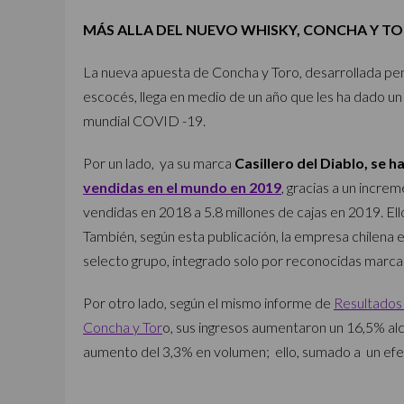
MÁS ALLA DEL NUEVO WHISKY, CONCHA Y TO
La nueva apuesta de Concha y Toro, desarrollada pen
escocés, llega en medio de un año que les ha dado u
mundial COVID -19.
Por un lado, ya su marca
Casillero del Diablo, se 
vendidas en el mundo en 2019
, gracias a un incre
vendidas en 2018 a 5.8 millones de cajas en 2019. Ello
También, según esta publicación, la empresa chilena 
selecto grupo, integrado solo por reconocidas marcas
Por otro lado, según el mismo informe de
Resultados
Concha y Tor
o, sus ingresos aumentaron un 16,5% al
aumento del 3,3% en volumen; ello, sumado a un efec