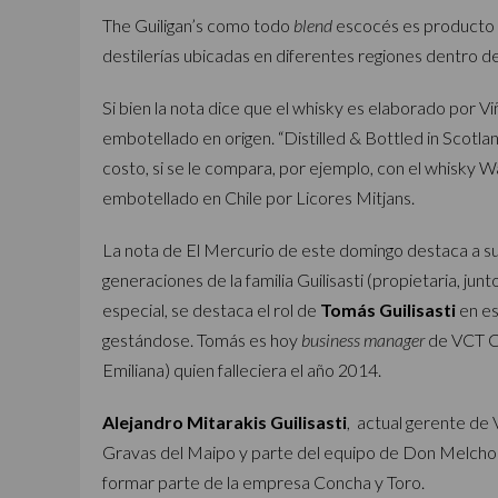
The Guiligan’s como todo
blend
escocés es producto 
destilerías ubicadas en diferentes regiones dentro d
Si bien la nota dice que el whisky es elaborado por 
embotellado en origen. “Distilled & Bottled in Scotla
costo, si se le compara, por ejemplo, con el whisky 
embotellado en Chile por Licores Mitjans.
La nota de El Mercurio de este domingo destaca a su 
generaciones de la familia Guilisasti (propietaria, jun
especial, se destaca el rol de
Tomás Guilisasti
en es
gestándose. Tomás es hoy
business manager
de VCT Chi
Emiliana) quien falleciera el año 2014.
Alejandro Mitarakis Guilisasti
, actual gerente de 
Gravas del Maipo y parte del equipo de Don Melchor,
formar parte de la empresa Concha y Toro.