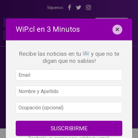
Síguenos
¡Suscribete!
Iniciar Sesión
WiP.cl en 3 Minutos
×
Buscar:
Beneficios
WiP
Recibe las noticias en tu
y que no te
digan que no sabías!
SUSCRIBIRME