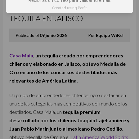
Recibirás un correo para validar tu email.
Created using Perfit
CHILENOS GANAN ORO CON
TEQUILA EN JALISCO
Publicado el
09 junio 2026
Por
Equipo WiP.cl
Casa Maia
, un tequila creado por emprendedores
chilenos y elaborado en Jalisco, obtuvo Medalla de
Oro en uno de los concursos de destilados más
relevantes de América Latina.
Un grupo de emprendedores chilenos logró destacar en
una de las categorías más competitivas del mundo de los
destilados. Casa Maia, un
tequila premium
desarrollado por los chilenos Joaquín Lajehanniere y
Juan Pablo Marín junto al mexicano Pedro Cedillo
,
obtuvo Medalla de Oro en el
Latin America World Spirits