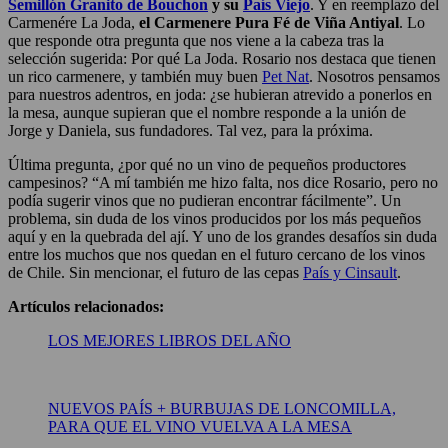
Semillón Granito de Bouchon
y su
País Viejo
. Y en reemplazo del
Carmenére La Joda,
el Carmenere Pura Fé de Viña Antiyal
. Lo
que responde otra pregunta que nos viene a la cabeza tras la
selección sugerida: Por qué La Joda. Rosario nos destaca que tienen
un rico carmenere, y también muy buen
Pet Nat
. Nosotros pensamos
para nuestros adentros, en joda: ¿se hubieran atrevido a ponerlos en
la mesa, aunque supieran que el nombre responde a la unión de
Jorge y Daniela, sus fundadores. Tal vez, para la próxima.
Última pregunta, ¿por qué no un vino de pequeños productores
campesinos? “A mí también me hizo falta, nos dice Rosario, pero no
podía sugerir vinos que no pudieran encontrar fácilmente”. Un
problema, sin duda de los vinos producidos por los más pequeños
aquí y en la quebrada del ají. Y uno de los grandes desafíos sin duda
entre los muchos que nos quedan en el futuro cercano de los vinos
de Chile. Sin mencionar, el futuro de las cepas
País y Cinsault
.
Artículos relacionados:
LOS MEJORES LIBROS DEL AÑO
NUEVOS PAÍS + BURBUJAS DE LONCOMILLA,
PARA QUE EL VINO VUELVA A LA MESA