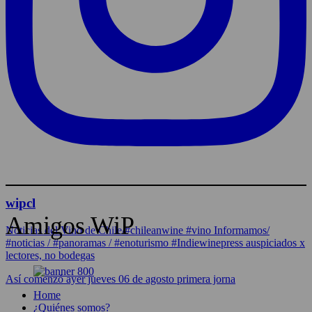
wipcl
Amigos WiP
Noticias del Vino de Chile/#chileanwine #vino Informamos/
#noticias / #panoramas / #enoturismo #Indiewinepress auspiciados x
lectores, no bodegas
Así comenzó ayer jueves 06 de agosto primera jorna
Home
¿Quiénes somos?