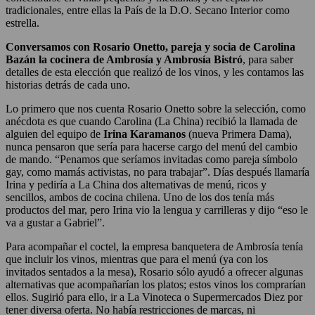
tradicionales, entre ellas la País de la D.O. Secano Interior como
estrella.
Conversamos con Rosario Onetto, pareja y socia de Carolina
Bazán la cocinera de Ambrosía y Ambrosía Bistró
, para saber
detalles de esta elección que realizó de los vinos, y les contamos las
historias detrás de cada uno.
Lo primero que nos cuenta Rosario Onetto sobre la selección, como
anécdota es que cuando Carolina (La China) recibió la llamada de
alguien del equipo de
Irina Karamanos
(nueva Primera Dama),
nunca pensaron que sería para hacerse cargo del menú del cambio
de mando. “Penamos que seríamos invitadas como pareja símbolo
gay, como mamás activistas, no para trabajar”. Días después llamaría
Irina y pediría a La China dos alternativas de menú, ricos y
sencillos, ambos de cocina chilena. Uno de los dos tenía más
productos del mar, pero Irina vio la lengua y carrilleras y dijo “eso le
va a gustar a Gabriel”.
Para acompañar el coctel, la empresa banquetera de Ambrosía tenía
que incluir los vinos, mientras que para el menú (ya con los
invitados sentados a la mesa), Rosario sólo ayudó a ofrecer algunas
alternativas que acompañarían los platos; estos vinos los comprarían
ellos. Sugirió para ello, ir a La Vinoteca o Supermercados Diez por
tener diversa oferta. No había restricciones de marcas, ni