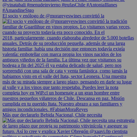
El socio y enólogo de @morareyeswines convirtió la
Más que declararlo Bebida Nacional, Chile necesita