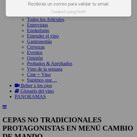
Inicio
Recibirás un correo para validar tu email.
Noticias
Created using Perfit
Artículos
Todos los Artículos
Entrevistas
Enoturismo
Entender el vino
Gastronomía
Cervezas
Eventos
Opinión
Probados & Aprobados
Vino de la semana
Cine + Vino
Supimos que…
Beber x los ojos
Glosario del vino
PANORAMAS
CEPAS NO TRADICIONALES
PROTAGONISTAS EN MENÚ CAMBIO
DE MANDO