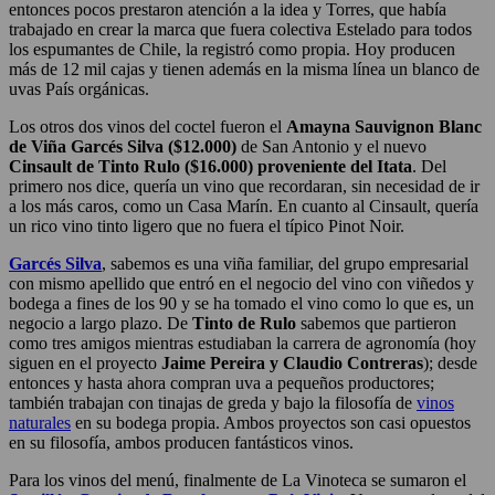
entonces pocos prestaron atención a la idea y Torres, que había
trabajado en crear la marca que fuera colectiva Estelado para todos
los espumantes de Chile, la registró como propia. Hoy producen
más de 12 mil cajas y tienen además en la misma línea un blanco de
uvas País orgánicas.
Los otros dos vinos del coctel fueron el
Amayna Sauvignon Blanc
de Viña Garcés Silva ($12.000)
de San Antonio y el nuevo
Cinsault de Tinto Rulo ($16.000)
proveniente del Itata
. Del
primero nos dice, quería un vino que recordaran, sin necesidad de ir
a los más caros, como un Casa Marín. En cuanto al Cinsault, quería
un rico vino tinto ligero que no fuera el típico Pinot Noir.
Garcés Silva
, sabemos es una viña familiar, del grupo empresarial
con mismo apellido que entró en el negocio del vino con viñedos y
bodega a fines de los 90 y se ha tomado el vino como lo que es, un
negocio a largo plazo. De
Tinto de Rulo
sabemos que partieron
como tres amigos mientras estudiaban la carrera de agronomía (hoy
siguen en el proyecto
Jaime Pereira y Claudio Contreras
); desde
entonces y hasta ahora compran uva a pequeños productores;
también trabajan con tinajas de greda y bajo la filosofía de
vinos
naturales
en su bodega propia. Ambos proyectos son casi opuestos
en su filosofía, ambos producen fantásticos vinos.
Para los vinos del menú, finalmente de La Vinoteca se sumaron el