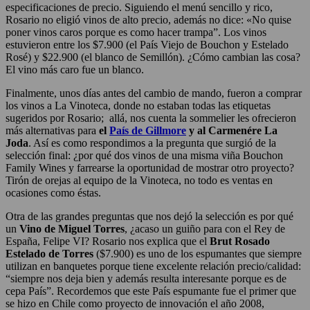
especificaciones de precio. Siguiendo el menú sencillo y rico,
Rosario no eligió vinos de alto precio, además no dice: «No quise
poner vinos caros porque es como hacer trampa”. Los vinos
estuvieron entre los $7.900 (el País Viejo de Bouchon y Estelado
Rosé) y $22.900 (el blanco de Semillón). ¿Cómo cambian las cosa?
El vino más caro fue un blanco.
Finalmente, unos días antes del cambio de mando, fueron a comprar
los vinos a La Vinoteca, donde no estaban todas las etiquetas
sugeridos por Rosario; allá, nos cuenta la sommelier les ofrecieron
más alternativas para
el
País de Gillmore
y al Carmenére La
Joda
. Así es como respondimos a la pregunta que surgió de la
selección final: ¿por qué dos vinos de una misma viña Bouchon
Family Wines y farrearse la oportunidad de mostrar otro proyecto?
Tirón de orejas al equipo de la Vinoteca, no todo es ventas en
ocasiones como éstas.
Otra de las grandes preguntas que nos dejó la selección es por qué
un
Vino de Miguel Torres
, ¿acaso un guiño para con el Rey de
España, Felipe VI? Rosario nos explica que el
Brut Rosado
Estelado de Torres
($7.900) es uno de los espumantes que siempre
utilizan en banquetes porque tiene excelente relación precio/calidad:
“siempre nos deja bien y además resulta interesante porque es de
cepa País”. Recordemos que este País espumante fue el primer que
se hizo en Chile como proyecto de innovación el año 2008,