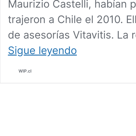
Maurizio Castelli, habían 
trajeron a Chile el 2010. E
de asesorías Vitavitis. La
NUEVOS
Sigue leyendo
PAÍS
+
BURBUJAS
WIP.cl
DE
LONCOMILLA,
PARA
QUE
EL
VINO
VUELVA
A
LA
MESA