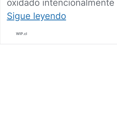
oxidado intencionalment
#SEMILLONDAY
Sigue leyendo
HA
VUELTO
WIP.cl