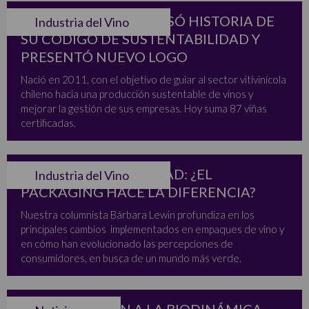
VINOS DE CHILE REPASÓ HISTORIA DE
Industria del Vino
SU CÓDIGO DE SUSTENTABILIDAD Y
PRESENTÓ NUEVO LOGO
Nació en 2011, con el objetivo de guiar al sector vitivinícola
chileno hacia una producción sustentable de vinos y
mejorar la gestión de sus empresas. Hoy suma 87 viñas
certificadas.
VINO Y SOSTENIBILIDAD: ¿EL
Industria del Vino
PACKAGING HACE LA DIFERENCIA?
Nuestra columnista Bárbara Lewin profundiza en los
principales cambios implementados en empaques de vino y
en cómo han evolucionado las percepciones de
consumidores, en busca de un mundo más verde.
INTRODUCCIÓN A LA BIODINÁMICA