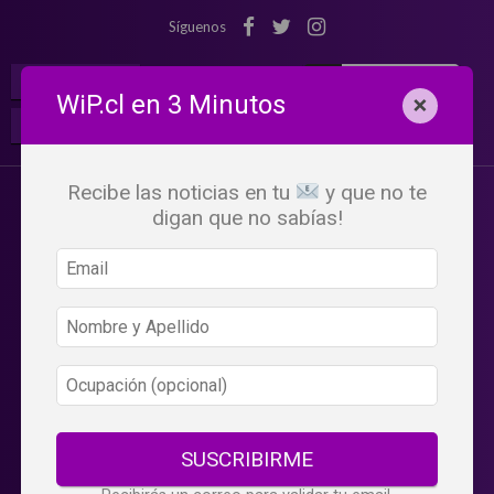
Síguenos
¡Suscribete!
Iniciar Sesión
WiP.cl en 3 Minutos
×
Buscar:
Beneficios
WiP
Recibe las noticias en tu
y que no te
digan que no sabías!
SUSCRIBIRME