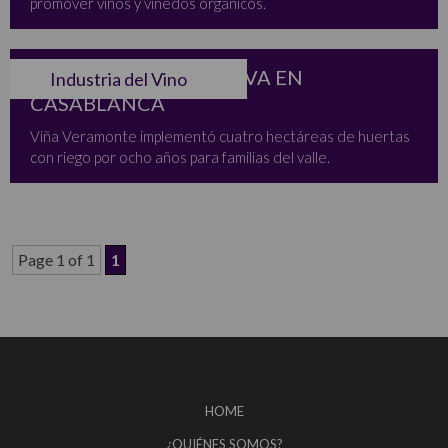
promover vinos y viñedos orgánicos.
HUERTA COLABORATIVA EN
Industria del Vino
CASABLANCA
Viña Veramonte implementó cuatro hectáreas de huertas
con riego por ocho años para familias del valle.
Page 1 of 1
1
HOME
¿QUIÉNES SOMOS?